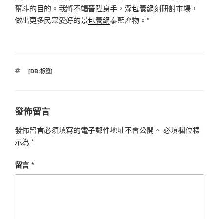
奮斗的目的。我將不竭晉陞身手，深
包養網
刻研討市場，
做出更多民眾愛好的景
包養網
泰藍產物。”
標
[DB:标签]
籤
發佈留言
發佈留言必須填寫的電子郵件地址不會公開。
必填欄位標
示為
*
留言
*