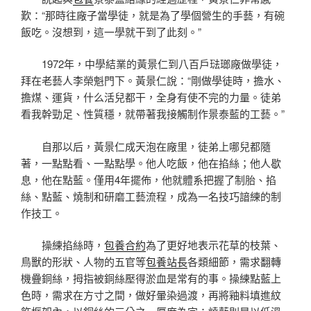
歎：“那時往廠子當學徒，就是為了學個營生的手藝，有碗
飯吃。沒想到，這一學就干到了此刻。”
1972年，中學結業的黃景仁到八百戶琺瑯廠做學徒，
拜在老藝人李榮魁門下。黃景仁說：“剛做學徒時，擔水、
擔煤、運貨，什么活兒都干，全身有使不完的力量。徒弟
看我幹勁足、性質穩，就帶著我接觸制作景泰藍的工藝。”
自那以后，黃景仁成天泡在廠里，徒弟上哪兒都隨
著，一點點看、一點點學。他人吃飯，他在掐絲；他人歇
息，他在點藍。僅用4年擺佈，他就體系把握了制胎、掐
絲、點藍、燒制和研磨工藝流程，成為一名技巧諳練的制
作技工。
操練掐絲時，
包養合約
為了更好地表示花草的枝葉、
鳥獸的形狀、人物的五官等
包養站長
各類細節，需求翻轉
機疊銅絲，拇指被銅絲壓得淤血是常有的事。操練點藍上
色時，需求在方寸之間，做好暈染過渡，再將釉料填進紋