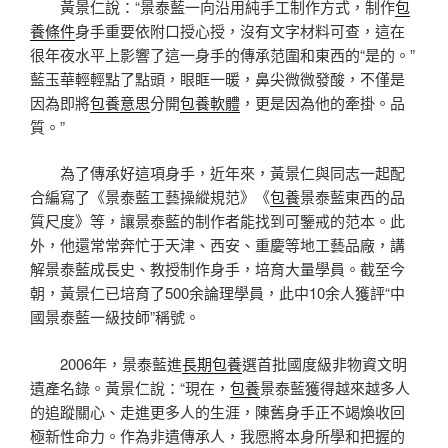
黃景仁說：“景泰藍一向沿用純手工制作方式，制作
包
養條件
身手重要依附口授心授，沒有文字材料可查，這在
很年夜水平上影響了這一身手的傳承范圍和東西的“是的。”
藍玉華輕輕點了點頭，眼眶一暖，鼻尖微微發酸，不僅是
因為即將
包養意思
分開
包養軟體
，更是因為他的牽掛。品
質。”
為了傳承好這項身手，近年來，黃景仁與同志一起配
合編寫了《景泰藍工藝操縱規范》《
包養
景泰藍東西的品
質尺度》等，讓景泰藍的制作者能找到可鑒戒的范本。此
外，他還常常奔忙于天津、西安、重慶等地工藝品廠，講
解景泰藍成長史、教授制作身手，培育大量學員。截至今
朝，黃景仁已培育了500余論理學員，此中10余人獲評“中
國景泰藍一級技師”稱號。
2006年，景泰藍進
長期包養
選首批國度級非物資文明
遺產名錄。黃景仁說：“現在，
包養
景泰藍獲得越來越多人
的追蹤關心、走進更多人的生涯，陳舊身手正不竭煥收回
極新性命力。作為非遺傳承人，我愿將本身所學和把握的