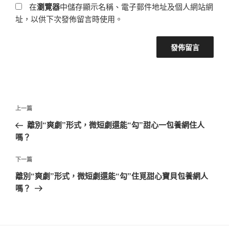
在
瀏覽器
中儲存顯示名稱、電子郵件地址及個人網站網
址，以供下次發佈留言時使用。
文
上
上一篇
章
一
離別“爽劇”形式，微短劇還能“勾”甜心一包養網住人
導
篇
嗎？
覽
文
章
下
下一篇
一
離別“爽劇”形式，微短劇還能“勾”住覓甜心寶貝包養網人
篇
嗎？
文
章