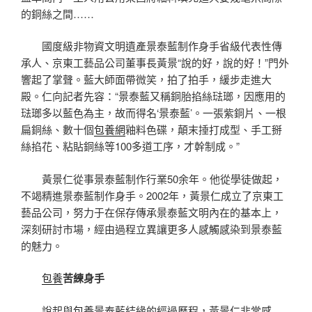
的銅絲之間……
國度級非物資文明遺產景泰藍制作身手省級代表性傳
承人、京東工藝品公司董事長黃景“說的好，說的好！”門外
響起了掌聲。藍大師面帶微笑，拍了拍手，緩步走進大
殿。仁向記者先容：“景泰藍又稱銅胎掐絲琺瑯，因應用的
琺瑯多以藍色為主，故而得名‘景泰藍’。一張紫銅片、一根
扁銅絲、數十個
包養網
釉料色碟，顛末捶打成型、手工掰
絲掐花、粘貼銅絲等100多道工序，才幹制成。”
黃景仁從事景泰藍制作行業50余年。他從學徒做起，
不竭精進景泰藍制作身手。2002年，黃景仁成立了京東工
藝品公司，努力于在保存傳承景泰藍文明內在的基本上，
深刻研討市場，經由過程立異讓更多人感觸感染到景泰藍
的魅力。
包養
苦練身手
說起與
包養
景泰藍結緣的經過歷程，黃景仁非常感