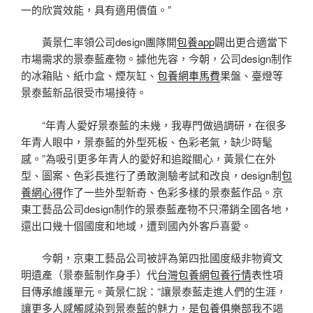
一的欣賞效能，具有適用價值。”
黃景仁率領公司design團隊開
包養app
闢出更合適當下
市場需求的景泰藍產物。據他先容，今朝，公司design制作
的冰箱貼、紙巾盒、煙灰缸、
包養網車馬費
果盤、臺燈等
景泰藍新品很受市場接待。
“年青人愛好景泰藍的未幾，我專門做過調研，在很多
年青人眼中，景泰藍的外型死板、色彩老氣，缺少時髦
感。”為吸引更多年青人的愛好和追蹤關心，黃景仁在外
型、圖案、色彩長進行了勇敢測驗考試和改良，design制
包
養網心得
作了一些外型新奇、色彩多樣的景泰藍作品。京
東工藝品公司design制作的景泰藍產物不只滯銷全國各地，
還出口幾十個國度和地域，遭到國內外客戶喜愛。
今朝，京東工藝品公司被評為第四批國度級非物資文
明遺產（景泰藍制作身手）代
台灣包養網
包養行情
表性項
目傳承維護單元。黃景仁說：“讓景泰藍走進人們的生涯，
讓更多人感觸感染到景泰藍的魅力，是
包養俱樂部
我不竭