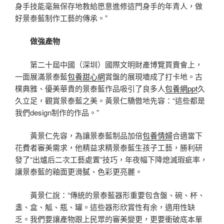
身手技能毫無保存地教給愿意進修這門身手的年青人，做
好景泰藍制作工藝的傳承。”
做強產物
第二十屆中國（深圳）國際文明財產博覽買賣會上，
一面展滿景泰藍
包養甜心網
賞盤的展現墻成了打卡地。古
樸典雅、優美華貴的景泰藍作品吸引了良多人
包養網ppt
久
久立足，觀賞景泰藍之美。黃景仁驕傲地先容：“這些都是
我們design制作的作品。”
黃景仁先容，為讓景泰藍制品加倍
包養情婦
合適當下
花費者審美需求，他精益求精景泰藍生孩子工藝，勝利研
發了“出爐后二次工藝處置”技巧，年夜幅下降熄滅瑕疵率，
讓景泰藍的釉面更滑膩、色彩更亮麗。
黃景仁說：“傳統的景泰藍器形重要包含盤、碗、杯、
盞、盒、觚、瓶、罐。這些器形欣賞性有余，適用性缺
乏。我們要讓產物跟上民眾的審美變更，更要衝破底本單