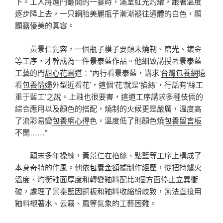
下。工人將爐門翻開的一霎時，滿室紅光灼耀，跟著溫度
逐步降上去，一只銅胎美麗瓶子漸漸褪往通體的白色，顯
顯露優美的真容。
黃景仁先容，一個瓶子模子要顛末燒制、磨光、鍍金
等工序，才幹成為一件景泰藍作品。他細致講授著景泰藍
工藝的門
甜心花園
道：“內行看景泰藍，講求‘
台灣包養網
遠
看
包養情婦
外型近看花’，這個‘花’就是‘掐絲’，行話有‘絲工
重于藍工’之說。上釉也很要害，這道工序講求多種伎倆的
綜合應用以及顏色的搭配，燒制的火候更是嚴厲，溫度高
了流彩易變
包養網心得
色，溫度低了則顏色燒
包養留言板
不開……”
顛末多年操練，黃景仁在掐絲、點藍等工序上構成了
本身奇特的作風。他依
包養金額
據制作經歷，從把持爐火
溫度、均衡釉面厚度和轉變釉料配比3個方面停止立異衝
破，處理了景泰藍因銅板和釉料收縮紛歧致，無法直接用
釉料襯著水、云霧、風等氣象的工藝困難。