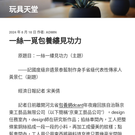
跳
玩具天堂
至
主
要
內
發
2024 年 8 月 18 日
作者:
ADMIN
佈
一絲一覓包養縷見功力
容
於
原題目：一絲一縷見功力（主題）
——記國度級非遺景泰藍制作身手省級代表性傳承人
黃景仁（副題）
經濟日報記者 宋美倩
記者日前離開河北省
包養網dcard
年夜廠回族自治縣京
東工藝品無限公司（以下簡稱“京東工藝品公司”）。design
任務室內，design師在研究新作品；掐絲車間內，工人把整
條紫銅絲掐成一段一段的小料，再加工成優美的紋樣；點
藍車間內，工人用公用東西將釉料填充進只要幾毫米間隙