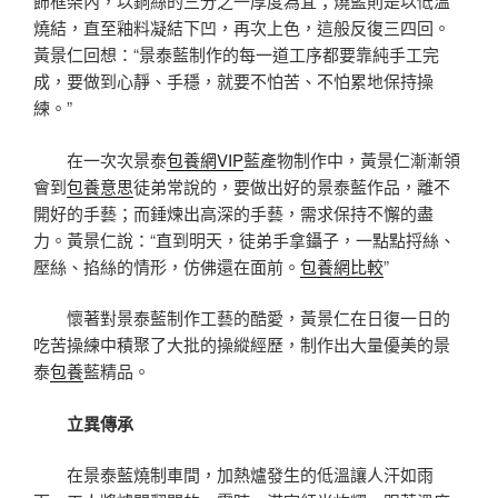
飾框架內，以銅絲的三分之一厚度為宜；燒藍則是以低溫
燒結，直至釉料凝結下凹，再次上色，這般反復三四回。
黃景仁回想：“景泰藍制作的每一道工序都要靠純手工完
成，要做到心靜、手穩，就要不怕苦、不怕累地保持操
練。”
在一次次景泰
包養網VIP
藍產物制作中，黃景仁漸漸領
會到
包養意思
徒弟常說的，要做出好的景泰藍作品，離不
開好的手藝；而錘煉出高深的手藝，需求保持不懈的盡
力。黃景仁說：“直到明天，徒弟手拿鑷子，一點點捋絲、
壓絲、掐絲的情形，仿佛還在面前。
包養網比較
”
懷著對景泰藍制作工藝的酷愛，黃景仁在日復一日的
吃苦操練中積聚了大批的操縱經歷，制作出大量優美的景
泰
包養
藍精品。
立異傳承
在景泰藍燒制車間，加熱爐發生的低溫讓人汗如雨