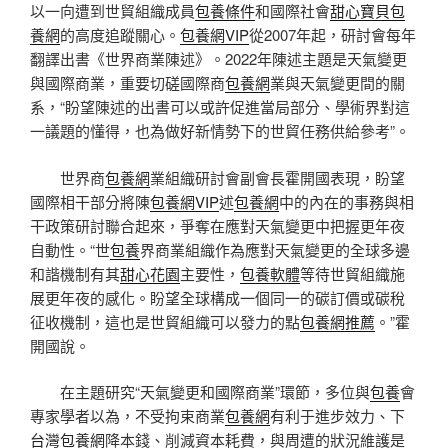
以一向遭到世貿組織成員
包養條件
和國際社會
甜心寶貝包
養網
的高度追蹤關心。
包養網VIP
從2007年起，研討會每年
翻譯出書《世界商業陳述》。2022年陳述主題是天氣變更
與國際商業，重要切磋國際商
包養網
業與天氣變更間的關
系，“盼望陳述的出書可以或許促進當局部分、學術界對這
一議題的懂得，也為做好新情勢下的世貿任務供給參考”。
世界商
包養網
業組織研討會副會長霍開國表現，盼望
國際相干部分將陳
包養網VIP
述
包養網
中的內在的事務與相
干政策研討聯合起來，爭奪在應對天氣變更中把握更年夜
自動性。“世
包養
界商業組織作為應對天氣變更的全球多邊
和諧機制有其
甜心花園
主要性，
包養軟體
等待世貿組織施
展更年夜的感化。盼望全球構成一個同一的碳訂價或碳稅
征收機制，這也是世貿組織可以發力的點
包養網推薦
。”霍
開國說。
在主題研究“天氣變更和國際商業”環節，多位與
包養
會
專家學者以為，不受拘束商業
包養網
有利于進步效力、下
台灣包養網
降本錢、削減資本耗費，與周遭的狀況維護是