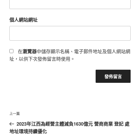
個人網站網址
在
瀏覽器
中儲存顯示名稱、電子郵件地址及個人網站網
址，以供下次發佈留言時使用。
文
上
上一篇
章
一
2023年江西為經營主體減負1630億元 營商商業 登記 處
導
篇
地址環境持續優化
覽
文