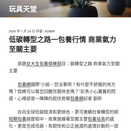
跳
玩具天堂
至
主
要
內
發
2024 年 1 月 24 日
作者:
ADMIN
佈
低碳轉型之路一包養行情 商業氣力
容
於
至關主要
原題
女大生包養俱樂部
目：碳轉型之路 商業氣力至關
主要
包養網
國際“小姐，您沒事吧？有什麼不舒服的地方
嗎？奴婢可以幫您回聽芳園休息嗎？”彩秀小心翼翼的問
道，心裡卻是一陣陣的起伏商報
包養網
記者 劉昕
在向全球低碳經濟和更綠色、更可連續社會轉型的經
短期包養
過歷程中，商業施展著至關主要
包養站長
的感
化，更是完成低碳、有韌性和公正過渡的處理計劃的一部