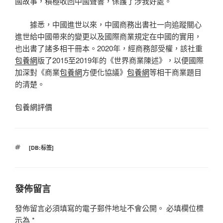
國故事，積極收回中國聲響，保護了涉我好處。
據悉，中國進世以來，中國商務出書社一向追蹤關心
進世給中國帶來的變更以及國際商業規定在中國的實用，
也出書了諸多相干冊本。2020年，經商務部受權，該社重
包養網
版了2015至2019年的《世界商業陳述》，以便國際
加深對《商業
包養網
方便化協議》
包養網
等相干商業題目
的清楚。
包養網評價
標
[DB:标签]
籤
發佈留言
發佈留言必須填寫的電子郵件地址不會公開。
必填欄位標
示為
*