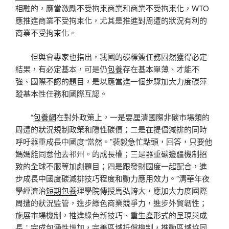
相融的，應當激勵不受拘束商業和商業不受拘束化，WTO
應推進商業不受拘束化，尤其是推進對周遭的狀況有利的
商業不受拘束化。
但與會專家也指出，我國的碳標簽任務固然獲得必定
結果，有必定基本，可是仍
包養
存在基本單薄、才能不
強、國際不認的題目，是以應當進一個步驟加大力度碳萍
蹤基本性任務和國際互認。
“
包養網
在對外政策上，一是要厘清國際非碳市場類的
周遭的狀況規制政策和隱性碳價；二是在提倡減排的同時
呼吁器重成長中國度“當然。”裴毅急忙點頭，回答，只要他
媽媽能同意他去祁州。的成長權；三是器重碳邊疆機制招
致的全球不服等加劇題目；四是跟發財國度一起配合，進
步成長中國度碳減排技巧程度和動力應用效力。”清華年夜
學經濟治
短期包養
理學院傳授馬弘誇大，應加大力度國際
周遭的狀況監管，進步綠色商業競爭力，進步外貿韌性；
施展市場機制，推進綠色新技巧、重生產形式的呈現與成
長；完成包涵性增加，完美區域抵償機制，推動區域協同