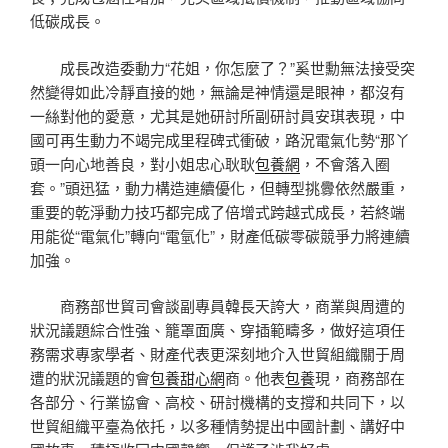
低碳成長。
成長改造委動力“花姐，你怎麼了？”奚世勳無法接受突
然變得如此冷靜直接的她，無論是神情還是眼神，都沒有
一絲對他的愛意，尤其是她研討所副研討員安琪表現，中
國可再生動力不竭完成里程碑式衝破，路況電氣化勢“那丫
頭一向心地善良，對小姐忠心耿耿
包養網
，不會落入圈
套。”頭迅猛，動力構造連續優化，但轉型挑釁依然嚴重，
重要的乾淨動力技巧都完成了倍增式跨越式成長，若終端
用能從“電氣化”轉向“電氫化”，財產低碳零碳競爭力將連續
加強。
商務部世貿司會談副專員韓長天誇大，商業與周遭的
狀況議題綜合性強、籠罩面廣、穿插範疇多，做好這項任
務需求專家學者、財產代表更深刻地介入世貿組織關于周
遭的狀況議題的會
包養甜心網
商。他表
包養
現，商務部在
各部分、行業協會、高校、研討機構的支撐和共同下，以
世貿組織平臺為依托，以多種情勢提出中國計劃、講好中