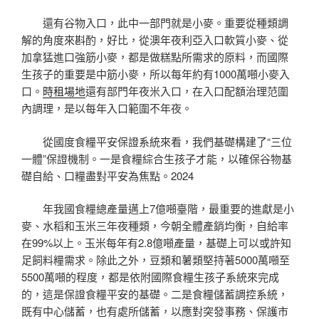
還有谷物入口，此中一部門就是小麥。重要從種類調
解的角度來斟酌，好比，從澳年夜利亞入口軟質小麥、從
加拿猛進口強筋小麥，都是做糕點所需求的原料，而國際
生孩子的重要是中筋小麥，所以每年約有1000萬噸小麥入
口。
時租場地
還有部門年夜米入口，在入口配額治理范圍
內調理，是以每年入口範圍不年夜。
從國度食糧平安保證系統來看，我們基礎構建了“三位
一體”保證機制。一是食糧綜合生孩子才能，以確保谷物基
礎自給、口糧盡對平安為焦點。2024
年我國食糧總產量邁上7億噸臺階，最重要的進獻是小
麥、水稻和玉米三年夜種類，今朝全體產銷均衡，自給率
在99%以上。玉米每年有2.8億噸產量，基礎上可以或許知
足飼料糧需求。除此之外，豆類和薯類堅持著5000萬噸至
5500萬噸的程度，都是依附國際食糧生孩子系統來完成
的，這是保證食糧平安的基礎。二是食糧儲蓄調控系統，
既有中心儲蓄，也有處所儲蓄，以應對突發事務、保護市