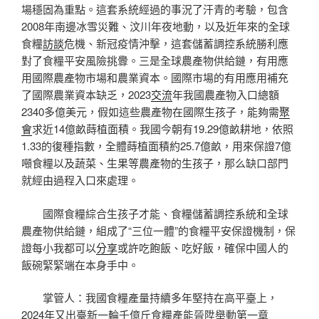
場穩固為重點。這套系統經過的事況了汗青的考驗，包含
2008年南邊冰雪災難、汶川年夜地動，以及近年來的全球
食糧
訪談
危機、新冠疫情沖擊，這套儲蓄調控系統勝利應
對了食糧平安風險挑釁。三是全球農產物供給鏈，有用應
用國際農產物市場和農業資本。國際市場的有用應用補充
了國際農業資本缺乏，2023
交流
年我國農產物入口總額
2340多億美元，假如這些農產物在國際生孩子，能夠需
聚
會
求近14億畝蒔植面積。我國今朝有19.29億畝耕地，依照
1.33的復種指數，全體蒔植面積約25.7億畝，用來保證7億
噸食糧以及蔬菜、生果等農產物的生孩子，那么缺口部門
就經由過程入口來處理。
國際食糧綜合生孩子才能、食糧儲蓄調控系統和全球
農產物供給鏈，組成了“三位一體”的食糧平安保證機制，保
證每小我都可以
分享
或許吃飽飯、吃好飯，確保中國人的
飯碗緊緊端在本身手中。
掌管人：我國食糧產量持續多年堅持在高平臺上，
2024年又出臺新一輪千億斤食糧產能晉陞舉動第一章