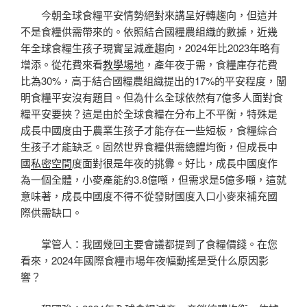
今朝全球食糧平安情勢絕對來講呈好轉趨向，但這并
不是食糧供需帶來的。依照結合國糧農組織的數據，近幾
年全球食糧生孩子現實呈減產趨向，2024年比2023年略有
增添。從花費來看
教學場地
，產年夜于需，食糧庫存花費
比為30%，高于結合國糧農組織提出的17%的平安程度，闡
明食糧平安沒有題目。但為什么全球依然有7億多人面對食
糧平安要挾？這是由於全球食糧在分布上不平衡，特殊是
成長中國度由于農業生孩子才能存在一些短板，食糧綜合
生孩子才能缺乏。固然世界食糧供需總體均衡，但成長中
國
私密空間
度面對很是年夜的挑釁。好比，成長中國度作
為一個全體，小麥產能約3.8億噸，但需求是5億多噸，這就
意味著，成長中國度不得不從發財國度入口小麥來補充國
際供需缺口。
掌管人：我國幾回主要會議都提到了食糧價錢。在您
看來，2024年國際食糧市場年夜幅動搖是受什么原因影
響？