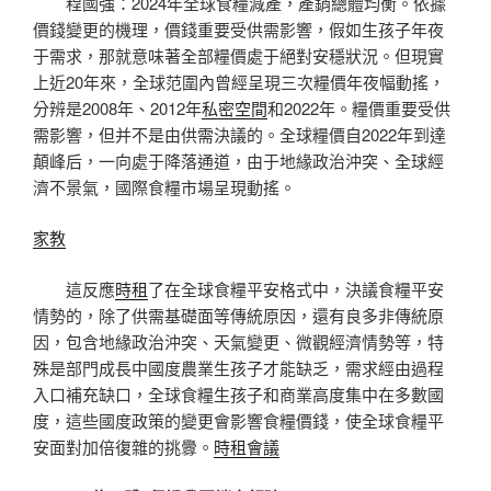
程國強：2024年全球食糧減產，產銷總體均衡。依據
價錢變更的機理，價錢重要受供需影響，假如生孩子年夜
于需求，那就意味著全部糧價處于絕對安穩狀況。但現實
上近20年來，全球范圍內曾經呈現三次糧價年夜幅動搖，
分辨是2008年、2012年
私密空間
和2022年。糧價重要受供
需影響，但并不是由供需決議的。全球糧價自2022年到達
顛峰后，一向處于降落通道，由于地緣政治沖突、全球經
濟不景氣，國際食糧市場呈現動搖。
家教
這反應
時租
了在全球食糧平安格式中，決議食糧平安
情勢的，除了供需基礎面等傳統原因，還有良多非傳統原
因，包含地緣政治沖突、天氣變更、微觀經濟情勢等，特
殊是部門成長中國度農業生孩子才能缺乏，需求經由過程
入口補充缺口，全球食糧生孩子和商業高度集中在多數國
度，這些國度政策的變更會影響食糧價錢，使全球食糧平
安面對加倍復雜的挑釁。
時租會議