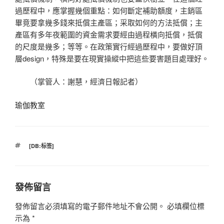
過歷程中，應掌握幾個重點：如何斷定補助額度，主銷區
畢竟要拿幾多錢來抵償主產區；采取如何的方法抵償；主
產區有多年夜範圍的資金需求要經由過程橫向抵償，抵償
的尺度是幾多；等等。在政策實行經過歷程中，要做好頂
層design，特殊是要在現實操縱中把這些要害題目處理好。
（掌管人：謝慧，經濟日報記者）
瑜伽教室
標
[DB:标签]
籤
發佈留言
發佈留言必須填寫的電子郵件地址不會公開。
必填欄位標
示為
*