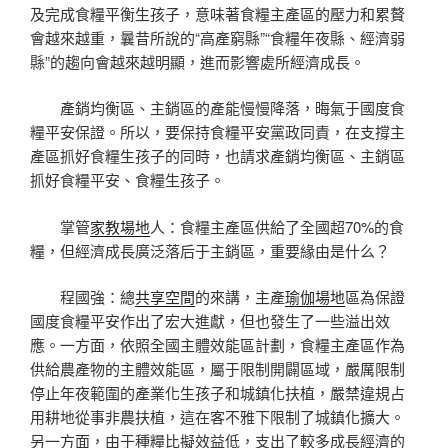
及完成食糧平衡生孩子，意味著食糧主產區的壓力和累贅
會越來越重，曩昔所說的“高產窮縣”“食糧年夜縣、經濟弱
縣”的趨向會越來越明顯，進而影響處所經濟成長。
產銷均衡區、主銷區的產能慢慢降落，晦氣于國度食
糧平安保證。所以，要保持食糧平安黨政同責，在支撐主
產區抓好食糧生孩子的同時，也請求產銷均衡區、主銷區
抓好食糧平安、食糧生孩子。
掌管
家教場地
人：食糧主產區供給了全國超70%的食
糧，但經濟成長廣泛落后于主銷區，重要緣由是什么？
程國強：總
共享空間
的來講，主產
瑜伽場地
區為保證
國度食糧平安作出了宏大進獻，但也發生了一些溢出效
應。一方面，依照全國主體效能區計劃，食糧主產區作為
供給農產物的主體效能區，屬于限制開闢區域，嚴厲限制
停止年夜範圍的產業化生孩子和城鎮化扶植，嚴禁違規占
用耕地從事非農扶植，這在客不雅下限制了城鎮化擴大。
另一方面，由于種糧比擬效益低，支出了較多成長經濟的