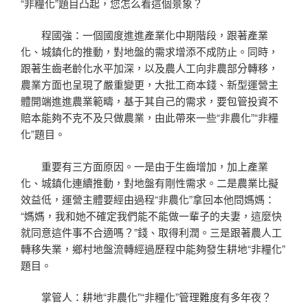
“非糧化”題目凸起，您怎么看這個景象？
程國強：一個國度進進產業化中期階段，跟著產業
化、城鎮化的推動，對地盤的需求增添不成防止。同時，
跟著生齒老齡化水平加深，以及農人工向非農部分轉移，
農業方面也呈現了嚴重變更，大批工商本錢、新型運營主
體開端進進農業範疇，基于其自己的需求，要包管投資不
賠本能夠不克不及只做農業，由此帶來一些“非農化”“非糧
化”題目。
重要有三方面原因。一是由于生齒增加，加上產業
化、城鎮化連續推動，對地盤有剛性需求。二是農業比擬
效益低，運營主體要經由過程“非農化”拿回本他問媽媽：
“媽媽，我和她不確定我們能不能做一輩子的夫妻，這麼快
就同意這件事不合適嗎？”錢、取得利潤。三是跟著農人工
轉移失業，鄉村地盤流轉經過歷程中能夠發生耕地“非糧化”
題目。
掌管人：耕地“非農化”“非糧化”管理難度有多年夜？