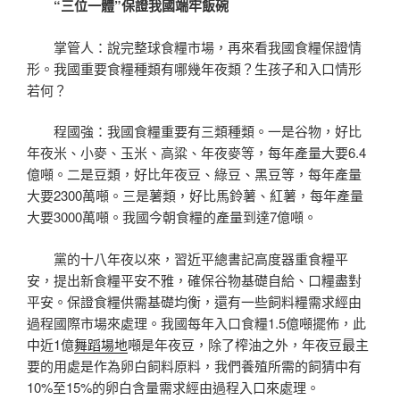
“三位一體”保證我國端牢飯碗
掌管人：說完整球食糧市場，再來看我國食糧保證情
形。我國重要食糧種類有哪幾年夜類？生孩子和入口情形
若何？
程國強：我國食糧重要有三類種類。一是谷物，好比
年夜米、小麥、玉米、高粱、年夜麥等，每年產量大要6.4
億噸。二是豆類，好比年夜豆、綠豆、黑豆等，每年產量
大要2300萬噸。三是薯類，好比馬鈴薯、紅薯，每年產量
大要3000萬噸。我國今朝食糧的產量到達7億噸。
黨的十八年夜以來，習近平總書記高度器重食糧平
安，提出新食糧平安不雅，確保谷物基礎自給、口糧盡對
平安。保證食糧供需基礎均衡，還有一些飼料糧需求經由
過程國際市場來處理。我國每年入口食糧1.5億噸擺佈，此
中近1億
舞蹈場地
噸是年夜豆，除了榨油之外，年夜豆最主
要的用處是作為卵白飼料原料，我們養殖所需的飼猜中有
10%至15%的卵白含量需求經由過程入口來處理。