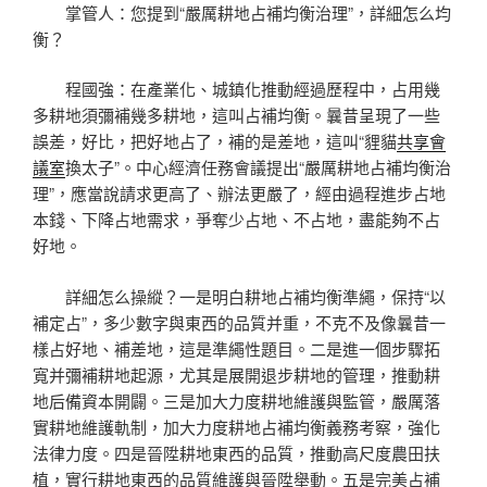
掌管人：您提到“嚴厲耕地占補均衡治理”，詳細怎么均
衡？
程國強：在產業化、城鎮化推動經過歷程中，占用幾
多耕地須彌補幾多耕地，這叫占補均衡。曩昔呈現了一些
誤差，好比，把好地占了，補的是差地，這叫“貍貓
共享會
議室
換太子”。中心經濟任務會議提出“嚴厲耕地占補均衡治
理”，應當說請求更高了、辦法更嚴了，經由過程進步占地
本錢、下降占地需求，爭奪少占地、不占地，盡能夠不占
好地。
詳細怎么操縱？一是明白耕地占補均衡準繩，保持“以
補定占”，多少數字與東西的品質并重，不克不及像曩昔一
樣占好地、補差地，這是準繩性題目。二是進一個步驟拓
寬并彌補耕地起源，尤其是展開退步耕地的管理，推動耕
地后備資本開闢。三是加大力度耕地維護與監管，嚴厲落
實耕地維護軌制，加大力度耕地占補均衡義務考察，強化
法律力度。四是晉陞耕地東西的品質，推動高尺度農田扶
植，實行耕地東西的品質維護與晉陞舉動。五是完美占補