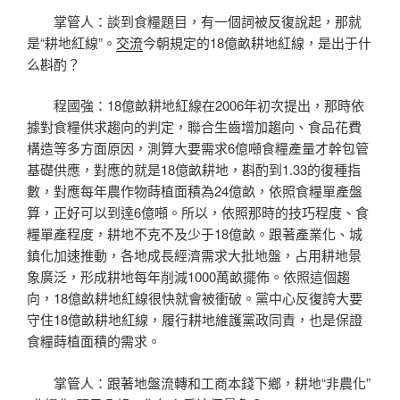
掌管人：談到食糧題目，有一個詞被反復說起，那就
是“耕地紅線”。
交流
今朝規定的18億畝耕地紅線，是出于什
么斟酌？
程國強：18億畝耕地紅線在2006年初次提出，那時依
據對食糧供求趨向的判定，聯合生齒增加趨向、食品花費
構造等多方面原因，測算大要需求6億噸食糧產量才幹包管
基礎供應，對應的就是18億畝耕地，斟酌到1.33的復種指
數，對應每年農作物蒔植面積為24億畝，依照食糧單產盤
算，正好可以到達6億噸。所以，依照那時的技巧程度、食
糧單產程度，耕地不克不及少于18億畝。跟著產業化、城
鎮化加速推動，各地成長經濟需求大批地盤，占用耕地景
象廣泛，形成耕地每年削減1000萬畝擺佈。依照這個趨
向，18億畝耕地紅線很快就會被衝破。黨中心反復誇大要
守住18億畝耕地紅線，履行耕地維護黨政同責，也是保證
食糧蒔植面積的需求。
掌管人：跟著地盤流轉和工商本錢下鄉，耕地“非農化”