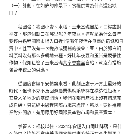
（一）計劃，在如許的佈景下，食糧供需為什么還出缺
口？
程國強：我國小麥、水稻、玉米基礎自給，口糧盡對
平安，那這個缺口在哪里呢？年夜豆。這就是為什么每年
要經由過程國際市場入口近1億噸年夜活在無盡的遺憾和自
責中。甚至沒有一次挽救或彌補的機會。豆，由於卵白飼
料原料沒有那么多耕地來種。好比年夜豆和玉米是競爭性
作物，假如包管了玉米基礎
共享會議室
自給，就沒有措施
包管年夜豆的供應。
從國度食糧平安情勢來看，此刻正處于汗青上最好的
時代，但也不克不及回避農業供應系統存在構造性短板。
安身人多地少的基礎國情，我們在部門產物上沒有措施完
成自給，只能經由過程國際市場來處理。所以，要推進農
業對外開放，有用應用好國際農產物市場和農業資本。
掌管人：相較以往，2024年食糧入口同比降落，是什
么緣由？這能否意味著我國食糧供應系統正在產生變更？