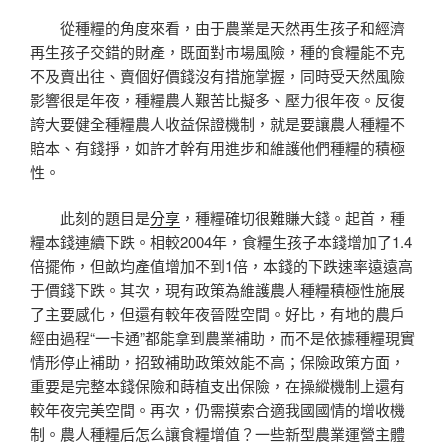
從種糧的角度來看，由于農業是天然再生孩子和經濟
再生孩子交錯的財產，既面對市場風險，種的食糧能不克
不及賣出往、賣個好價錢沒有措施掌握，同時受天然風險
影響很是年夜，種糧農人艱苦比擬多、壓力很年夜。反復
誇大要健全種糧農人收益保證機制，就是要讓農人種糧不
賠本、有錢掙，如許才幹有用進步和維護他們種糧的積極
性。
此刻的題目是
分享
，種糧確切很難賺大錢。起首，種
糧本錢連續下跌。相較2004年，食糧生孩子本錢增加了1.4
倍擺佈，但畝均產值增加不到1倍，本錢的下跌速率遠遠高
于價錢下跌。其次，現有政策為維護農人種糧積極性施展
了主要感化，但還有較年夜晉陞空間。好比，有地的農戶
經由過程“一卡通”都能拿到農業補助，而不是依據種糧現實
情形停止補助，招致補助政策效能不高；保險政策方面，
重要是完整本錢保險和蒔植支出保險，在操縱機制上還有
較年夜完美空間。再次，仍需摸索合適我國國情的增收機
制。農人種糧后怎么讓食糧增值？一些新型農業運營主體