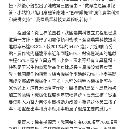
扭，然後小聲說出了她的第三個理由。 “救命之恩無法報
答，小姑娘只能用身體答應她。”務會議提到“強化農業科技
和設備支持”，我國農業科技立異程度若何？
程國強：從世界范圍看，我國農業科技立異程度已邁
進第一方陣，獲得了明顯停頓和衝破。全國農業科技提高
進獻率已達63.2%，較2012年的54.5%進步了近9個百分
點。農作物劣種籠罩率近年到達96%，對食糧減產的進獻
率達45%。種業立異方面，小麥、玉米等都有立異種類，
特殊是玉米生物育種財產化疾速成長。農機設備程度晉
陞，我國農作物耕種收綜合機械化率跨越73%，小麥基礎
完成全部旅程機械化，玉米、水稻的耕種收機械化率在
80%以上，還有大批經濟作物、舉措措施農業、農產物初
加工等範疇，機械化程度也年夜幅進步。農業生孩子從重
要依附人力畜力向依附機械動力改變，為進步休息生孩子
率、地盤產出率和資本應用率施展了很是主要的感化。
掌管人：稀有據顯示，我國每年有6000項至7000項農
業科技結果面世，但結果轉化率只要30%至40%，也就是