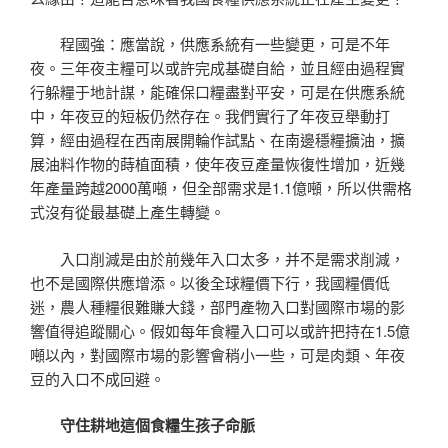
程國強：應當說，供應系統有一些變更，可是不年
夜。三年夜主糧可以或許完成基礎自給，並且經由過程實
行躲糧于地計謀，能確保口糧盡對平安，可是在供應系統
中，年夜豆的短板仍然存在。我們實行了年夜豆舉動打
算，經由過程在西南展開輪作試點、在南邊穩糧擴油，擴
展油料作物的蒔植面積，使年夜豆產量恢復性增加，近幾
年產量跨越2000萬噸，但全部需求是1.1億噸，所以供需格
式沒有從最基礎上產生轉變。
入口削減是由於前幾年入口太多，并不是需求削減，
也不是國際供應增添。以後全球糧價下行，我國糧價低
迷，農人種糧很難賺大錢，部門產物入口對國際市場的影
響值得追蹤關心。假如每年食糧入口可以或許把持在1.5億
噸以內，對國際市場的影響會稍小一些，可是肉類、年夜
豆的入口不成回避。
守住耕地這個食糧生孩子命脈