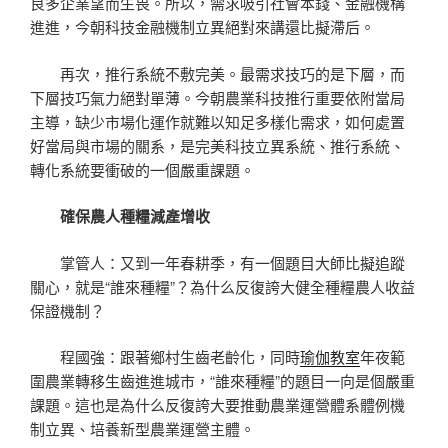
良多企業望而生畏。所以，需求吸引社會本錢、金融機構
進進，今朝科技金融機制立異絕對來講還比擬滯后。
再次，推行系統不敷完美。最需求技巧的是下層，而
下層技巧氣力絕對單薄。今朝農業科技推行重要依附當局
主導，缺少市場化運作就難以知足多樣化需求，如何處置
好當局與市場的關系，是完美科技立異系統、推行系統、
轉化系統要衝破的一個嚴重課題。
確保農人種糧減產增收
掌管人：又到一年春耕季，有一個題目大師比擬追蹤
關心，就是“誰來種糧”？為什么反復誇大健全種糧農人收益
保證機制？
程國強：跟著鄉村生齒老齡化，同時
瑜伽教室
年夜範
圍農業轉移生齒進進城市，“誰來種糧”的題目一向是個嚴重
課題。這也是為什么反復誇大要推動農業運營體系體例機
制立異、培養新型農業運營主體。