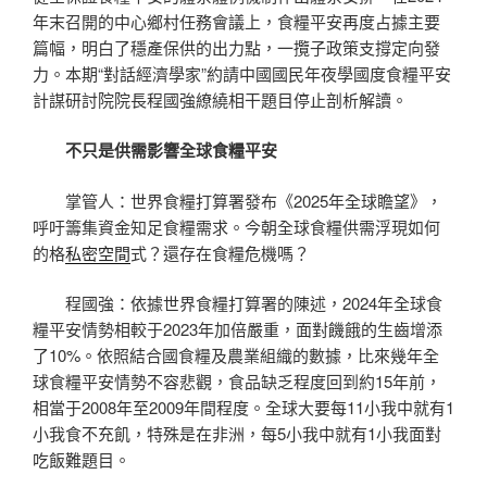
年末召開的中心鄉村任務會議上，食糧平安再度占據主要
篇幅，明白了穩產保供的出力點，一攬子政策支撐定向發
力。本期“對話經濟學家”約請中國國民年夜學國度食糧平安
計謀研討院院長程國強繚繞相干題目停止剖析解讀。
不只是供需影響全球食糧平安
掌管人：世界食糧打算署發布《2025年全球瞻望》，
呼吁籌集資金知足食糧需求。今朝全球食糧供需浮現如何
的格
私密空間
式？還存在食糧危機嗎？
程國強：依據世界食糧打算署的陳述，2024年全球食
糧平安情勢相較于2023年加倍嚴重，面對饑餓的生齒增添
了10%。依照結合國食糧及農業組織的數據，比來幾年全
球食糧平安情勢不容悲觀，食品缺乏程度回到約15年前，
相當于2008年至2009年間程度。全球大要每11小我中就有1
小我食不充飢，特殊是在非洲，每5小我中就有1小我面對
吃飯難題目。