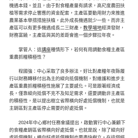
機遇本錢。並且，由于對食糧產量有請求，高尺度農田扶
植等需求停止響應的資金配套，主產區要動用財力來推進
農業基本舉措措施扶植，此外成長機遇就少一些。而非主
產區可以有更多機遇成長二三財產，
教學場地
經濟發財，
財務富饒，主產區與其的差距會進一個步驟拉年夜。
掌管人：這
講座
種情形下，若何有用調動食糧主產區
重農抓糧積極性？
程國強：中心采取了良多辦法，好比對產糧年夜縣履
行以財務轉移付出為主的縱向抵償機制，對維護和進步主
產區重農抓糧積極性施展了主要感化。可是跟著經濟成
長，僅靠縱向抵償不克不及知足需求，還要調動非主產區
的積極性，是以提出樹立省際橫向好處抵償機制，也就是
主銷區對主產區停止需要的好處抵償。
2024年中心鄉村任務會議提出，啟動實行中心兼顧下
的食糧產銷區省際橫向好處抵償。也就是說，除了縱向好
處抵償機制，橫向好處抵償機制也要盡快樹立。在這個經