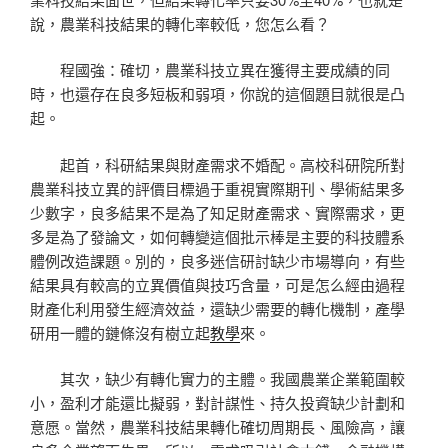
說，農業科技結果的轉化率較低，您怎么看？
程國強：確切，農業科技立異在獲得主要成績的同
時，也還存在良多短板和弱項，你說的這個題目就很是凸
起。
起首，科研結果與財產需求不婚配。高校科研院所對
農業科技立異的評價目標過于重視實際期刊、學術結果多
少數字，良多結果不是為了知足財產需求、實際需求，更
多是為了發論文，如何轉變這個批示棒是主要的科技體系
體例改造課題。別的，良多迷信研討缺少市場導向，有些
結果具有較高的立異價值與技巧含量，可是怎么經由過程
財產化利用發生經濟效益，還缺少需要的轉化機制，產學
研用一體的鏈條沒有樹立起
教學
來。
其次，缺少有轉化實力的主體。我國農業企業範圍較
小，盈利才能還比擬弱，對計謀性、持久投資缺少計劃和
意愿。當然，農業科技結果轉化確切周期長、風險高，讓