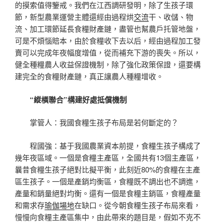
的摸索值得鑒戒。我們在江西調研發明，除了生孩子環
節，新型農業運營主體還經由過程烘
交流
干、收儲、物
流、加工環節延長食糧財產鏈，盡管也幫農戶托管地盤，
可是不煩惱賠本，由於食糧收下去以后，經由過程加工發
賣可以完成年夜幅度增值，從而補充下游的喪失。所以，
健全種糧農人收益保證機制，除了強化政策保證，還要構
建完全的食糧財產鏈，真正讓農人種糧增收。
“縱橫聯合”構建好處抵償機制
掌管人：我國食糧生孩子布局是若何斷定的？
程國強：基于我國農業資本前提，食糧生孩子構成了
幾年夜區域。一個是食糧主產區，全國共有13個主產區，
曩昔食糧生孩子絕對比擬平衡，此刻近80%的食糧在主產
區生孩子。一個是產銷均衡區，食糧既不調出也不調進，
產量和銷量絕對均衡。還有一個是食糧主銷區，食糧產量
和需求存
瑜伽場地
在缺口。從今朝食糧生孩子布局來看，
慢慢向食糧主產區集中，由此帶來的題目是，假如不克不