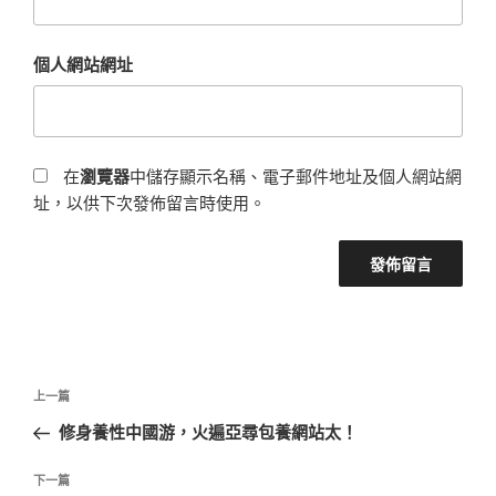
個人網站網址
在
瀏覽器
中儲存顯示名稱、電子郵件地址及個人網站網
址，以供下次發佈留言時使用。
文
上
上一篇
章
一
修身養性中國游，火遍亞尋包養網站太！
導
篇
覽
文
下
下一篇