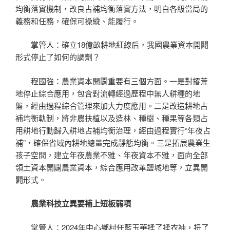
均衡落實機制，改良占補均衡落實方法，明白各級當局的
義務和任務，確保可操縱、能履行。
掌管人：確立18億畝耕地紅線后，我國農業資本開闢
形式停止了如何的調劑？
程國強：農業資本開闢重要有三個方面。一是對撂荒
地停止綜合應用，包含對流轉經過歷程中無人耕種的地
盤，經由過程綜合管理來加大力度應用。二是改造耕地占
補均衡軌制，將非農扶植以及造林、種樹、種果等各類占
用耕地行動歸入耕地占補均衡治理，經由過程實行“年夜占
補”，確保省域內耕地總量完成靜態均衡。三是拓展農業生
孩子空間，建立年夜農業不雅、年夜資本不雅，面向全部
領土資本開闢農業資本，綜合應用改革鹽堿地等，立異開
闢形式。
農業科技立異要補上短板弱項
掌管人：2024年中心鄉村任藍玉華揉了揉衣袖，扭了