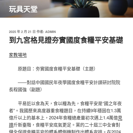
跳
玩具天堂
至
主
要
內
發
2025 年 2 月 21 日
作者:
ADMIN
佈
到九宮格見證夯實國度食糧平安基礎
容
於
家教場地
原題目：夯實國度食糧平安基礎（主題）
——對話中國國民年夜學國度食糧平安計謀研討院院
長程國強（副題）
平易近以食為天，食以糧為先，食糧平安是“國之年夜
者”。我國歷來高度器重食糧題目，在持續9年穩固在1.3萬
億斤以上的基本上，2024年食糧總產量初次邁上1.4萬億
見
證
斤新臺階，食糧平安底氣更足。黨的二十屆三中全會對
健全保證食糧平安的體系體例機制作出體系安排。在2024