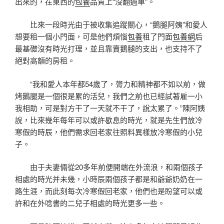
出來的，在東西的
包養
品質上“沒翻過車”。
比來一段時光由于被收集追蹤關心，“鵝腿阿姨”和愛人
想要租一個小門面，可是他們煩惱
包養
租了門面
包養網
后
最基礎沒有時光打理，並且靠賣鵝腿的支出，也支持不了
絕對高額的房租。
“我和愛人本年都54歲了，膂力和精神都不如以前，做
烤鵝腿是一個很是累的活兒，我們之前也已經試著雇一小
我相助，可是對方干了一天就不干了，說太累了。”陳阿姨
說，比來幾年每年可以或許歇息的時光，就是先生們放冷
寒假的時辰，他們需求回老家往照料異樣放冷寒假的小兒
子。
由于夫妻倆從20多年前便開端在外流浪，和兩個孩子
相處的時光并未幾，小時辰兩個孩子都是和爺爺奶奶在一
路生涯，而此刻每次冷寒假回老家，他們也是盼望可以或
許和在外唸書的二兒子相處的時光更多一些。