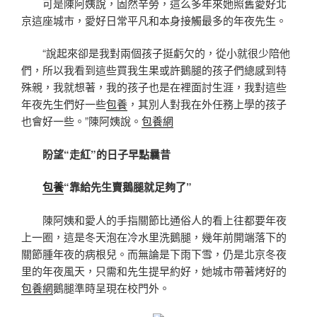
可是陳阿姨說，固然辛勞，這么多年來她照舊愛好北
京這座城市，愛好日常平凡和本身接觸最多的年夜先生。
“說起來卻是我對兩個孩子挺虧欠的，從小就很少陪他
們，所以我看到這些買我生果或許鵝腿的孩子們總感到特
殊親，我就想著，我的孩子也是在裡面討生涯，我對這些
年夜先生們好一些
包養
，其別人對我在外任務上學的孩子
也會好一些。”陳阿姨說。
包養網
盼望“走紅”的日子早點曩昔
包養
“靠給先生賣鵝腿就足夠了”
陳阿姨和愛人的手指關節比通俗人的看上往都要年夜
上一圈，這是冬天泡在冷水里洗鵝腿，幾年前開端落下的
關節腫年夜的病根兒。而無論是下雨下雪，仍是北京冬夜
里的年夜風天，只需和先生提早約好，她城市帶著烤好的
包養網
鵝腿準時呈現在校門外。