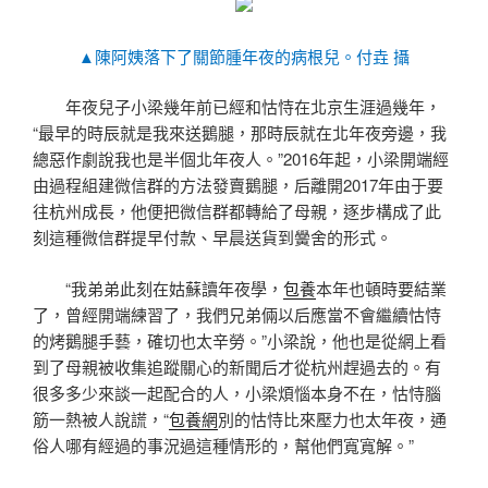
▲陳阿姨落下了關節腫年夜的病根兒。付垚 攝
年夜兒子小梁幾年前已經和怙恃在北京生涯過幾年，
“最早的時辰就是我來送鵝腿，那時辰就在北年夜旁邊，我
總惡作劇說我也是半個北年夜人。”2016年起，小梁開端經
由過程組建微信群的方法發賣鵝腿，后離開2017年由于要
往杭州成長，他便把微信群都轉給了母親，逐步構成了此
刻這種微信群提早付款、早晨送貨到黌舍的形式。
“我弟弟此刻在姑蘇讀年夜學，
包養
本年也頓時要結業
了，曾經開端練習了，我們兄弟倆以后應當不會繼續怙恃
的烤鵝腿手藝，確切也太辛勞。”小梁說，他也是從網上看
到了母親被收集追蹤關心的新聞后才從杭州趕過去的。有
很多多少來談一起配合的人，小梁煩惱本身不在，怙恃腦
筋一熱被人說謊，“
包養網
別的怙恃比來壓力也太年夜，通
俗人哪有經過的事況過這種情形的，幫他們寬寬解。”