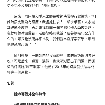
更不克不及說謊他們。”陳阿姨說。
后來，陳阿姨和愛人梁師長教師決議轉行做燒烤。“阿
誰時辰完整沒有經歷，我處處往求人，想學手藝，人家最
基礎就不教你，再后來我傳聞一個老鄉和他人學做燒烤，
我就打德律風曩昔，老鄉簡略和我說了
包養網
幾句配方什
么的，可是也沒說詳細比例，我們就本身探索著學，漸漸
地也就開起來了。”
陳阿姨說，一開端由於沒有經歷，做的燒烤確切欠好
吃，可是后來一邊賣一邊做，也就漸漸摸出了門道，而運
營的烤鵝腿“鋒芒畢露”，他們在2016年的時辰就決議專門主
打這一個產物。
包養
除冷寒假外全年無休
“做烤鵝腿是個很是累的活兒”