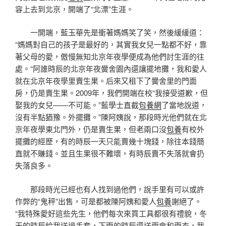
容上去到北京，開端了“北漂”生涯。
一開端，藍玉華先是衝著媽媽笑了笑，然後緩緩道：
“媽媽對自己的孩子是最好的，其實我女兒一點都不好，靠
著父母的愛，傲慢無知北京年夜學便成為他們討生涯的往
處。“阿誰時辰的北京年夜黌舍園內還讓擺地攤，我和愛人
就在北京年夜學里賣生果。后來又租下了黌舍里的門面
房，仍是賣生果。2009年，我們開端在校“我接受道歉，但
娶我的女兒——不可能。”藍學士直截
包養網
了當地說道，
沒有半點猶豫。外擺攤。”陳阿姨說，那段時光他們就在北
京年夜學東北門外，仍是賣生果，但老兩口沒
包養
有校外
擺攤的經歷，有的時辰一天只能賣幾十塊錢，除往本錢簡
直就不賺錢。並且生果很不難壞，有時辰賣不失落就會扔
失落良多。
那段時光已經也有人找到過他們，說手里有可以或許
作弊的“鬼秤”出售，可是都被陳阿姨和愛人
包養
謝絕了。
“我特殊愛好這些先生，他們每次來買工具都很有禮貌，冬
天的時辰給我送過手套，下雨的時辰還送雨傘和雨衣，我