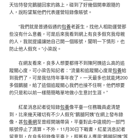
天怙恃發完鵝腿回家的路上，碰到了好幾個開車跟隨的
人，說盼望幫他們代表運營短錄像賬號。
“我們就是普通俗通的
包養
老蒼生，找他人相助運營那
些沒有什么意義，可是后來我看到網上有良多假充我母親
的人，我就提議讓她自己開一個賬號，闡明一下情形，也
防止他人假充。”小梁說。
在網友看來，良多人想要都得不到陳阿姨這么高的追
蹤關心度，可小梁告知記者：“流量和追蹤關心度是
包養
給
到我們了，可是我怙恃年事年夜了，一天最多也就能烤200
多個鵝腿，給了這個追蹤關心我們也接不住啊，他們想要
的只是和以前一樣簡簡略單地做小生意討生涯。”
紅星消息記者從短錄
包養
像平臺一任務職員處清楚
到，比來幾天確切有不少人假充“鵝腿阿姨”在網上發布錄
像，甚
包養網
至曾經開端帶貨，平臺對此中違規的一部門
賬號停止了清算。不外，11月30日下戰書，紅星消息記者
留意到，在良多短錄像平臺上，照舊有人應用“鵝腿阿姨”等