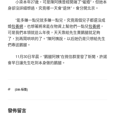
小梁本年27歲，可是陳阿姨曾經開端了“催婚”，但她本
身卻沒詳細想過，究竟哪一天會“退休”，會分開北京。
“能多賺一點兒就多賺一點兒，究竟兩個兒子都還沒成
婚
包養網
，也想著將來能在物資上幫他們一點兒
包養網
，
可是我們本領就這么年夜，天天靠給先生賣鵝腿就足夠
了，別再鬧哄哄的了。”陳阿姨說，以后她仍是只想給先生
們專送鵝腿。
11月30日早晨，“鵝腿阿姨”在微信群里發了新聞，許諾
會早日讓先生吃到本身做的鵝腿。
標
[DB:标签]
籤
發佈留言