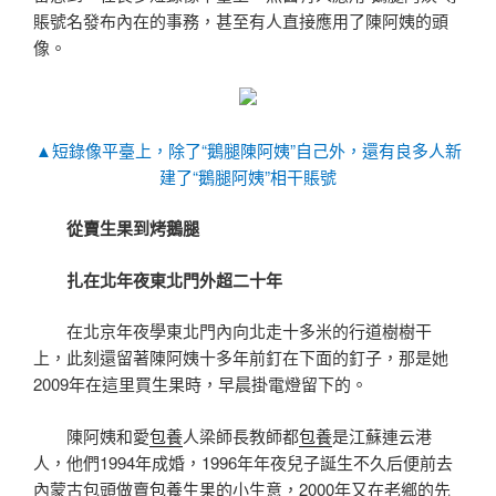
賬號名發布內在的事務，甚至有人直接應用了陳阿姨的頭
像。
▲短錄像平臺上，除了“鵝腿陳阿姨”自己外，還有良多人新
建了“鵝腿阿姨”相干賬號
從賣生果到烤鵝腿
扎在北年夜東北門外超二十年
在北京年夜學東北門內向北走十多米的行道樹樹干
上，此刻還留著陳阿姨十多年前釘在下面的釘子，那是她
2009年在這里買生果時，早晨掛電燈留下的。
陳阿姨和愛
包養
人梁師長教師都
包養
是江蘇連云港
人，他們1994年成婚，1996年年夜兒子誕生不久后便前去
內蒙古包頭做賣
包養
生果的小生意，2000年又在老鄉的先