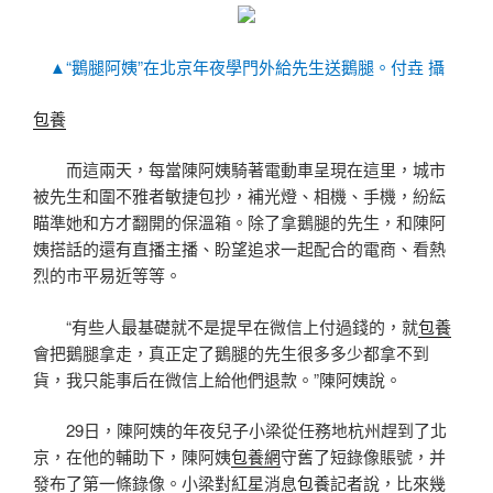
▲“鵝腿阿姨”在北京年夜學門外給先生送鵝腿。付垚 攝
包養
而這兩天，每當陳阿姨騎著電動車呈現在這里，城市
被先生和圍不雅者敏捷包抄，補光燈、相機、手機，紛紜
瞄準她和方才翻開的保溫箱。除了拿鵝腿的先生，和陳阿
姨搭話的還有直播主播、盼望追求一起配合的電商、看熱
烈的市平易近等等。
“有些人最基礎就不是提早在微信上付過錢的，就
包養
會把鵝腿拿走，真正定了鵝腿的先生很多多少都拿不到
貨，我只能事后在微信上給他們退款。”陳阿姨說。
29日，陳阿姨的年夜兒子小梁從任務地杭州趕到了北
京，在他的輔助下，陳阿姨
包養網
守舊了短錄像賬號，并
發布了第一條錄像。小梁對紅星消息
包養
記者說，比來幾