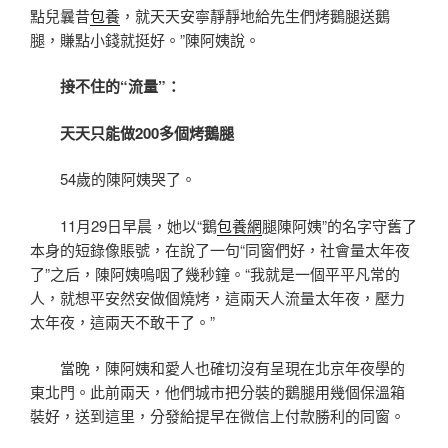
點兒曩昔
包養
，就天天安寧靜靜地給先生們烤鵝腿送鵝
腿，賺點小錢就挺好。”陳阿姨說。
接不住的“流量”：
天天只能做200多個烤鵝腿
54歲的陳阿姨哭了。
11月29日早晨，她以“鵝
包養網
腿陳阿姨”的名字守舊了
本身的短錄像賬號，在說了一句“同窗們好，社會量太年夜
了”之后，陳阿姨嗚咽了幾秒鐘。“我就是一個平平凡常的
人，就想平安然安做個燒烤，這兩天人流量太年夜，壓力
太年夜，這兩天不敢干了。”
當晚，陳阿姨和愛人也確切沒有呈現在北京年夜學的
東北門。此前兩天，他們城市把分裝的鵝腿用幾個保溫箱
裝好，送到這里，分發給提早在微信上付款勝利的同窗。