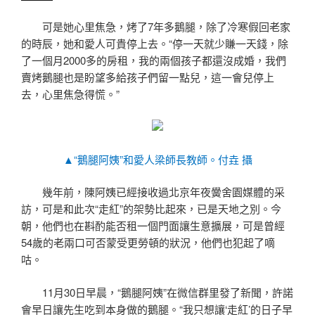
可是她心里焦急，烤了7年多鵝腿，除了冷寒假回老家
的時辰，她和愛人可貴停上去。“停一天就少賺一天錢，除
了一個月2000多的房租，我的兩個孩子都還沒成婚，我們
賣烤鵝腿也是盼望多給孩子們留一點兒，這一會兒停上
去，心里焦急得慌。”
▲“鵝腿阿姨”和愛人梁師長教師。付垚 攝
幾年前，陳阿姨已經接收過北京年夜黌舍園媒體的采
訪，可是和此次“走紅”的架勢比起來，已是天地之別。今
朝，他們也在斟酌能否租一個門面讓生意擴展，可是曾經
54歲的老兩口可否蒙受更勞頓的狀況，他們也犯起了嘀
咕。
11月30日早晨，“鵝腿阿姨”在微信群里發了新聞，許諾
會早日讓先生吃到本身做的鵝腿。“我只想讓‘走紅’的日子早