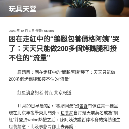
跳
玩具天堂
至
主
要
內
發
2023 年 12 月 3 日
作者:
ADMIN
佈
困在走紅中的“鵝腿包養價格阿姨”哭
容
於
了：天天只能做200多個烤鵝腿和接
不住的“流量”
原題目：困在走紅中的“鵝腿阿姨”哭了：天天只能做
200多個烤鵝腿和接不住的“流量”
紅星消息記者 付垚 北京報道
11月29日早晨9點，“鵝腿阿姨”沒
包養
有像往常一樣呈
現在北京年夜學東北門外。
包養網
自打幾天前莫名成為“網
紅”并登頂weibo熱搜之后，陳阿姨決議暫停本身的烤鵝腿生
包養網
意，比及事態冷卻上去再說。