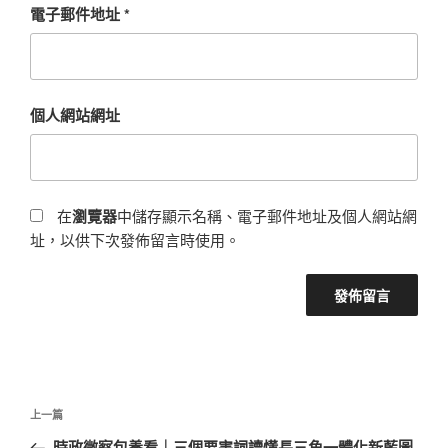
電子郵件地址
*
個人網站網址
在
瀏覽器
中儲存顯示名稱、電子郵件地址及個人網站網
址，以供下次發佈留言時使用。
文
上
上一篇
章
一
時政微察包養看｜三個要害詞讀懂長三角一體化新藍圖