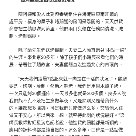
陳阿姨和愛人此刻
包養網
租住在海淀區東南旺鎮的一
處平房，棲身的屋子和烤鵝腿的房間是離開的，天天供貨
商會把生鵝腿送到這里，他們兩口兒便在任務間清洗、腌
制、烤制鵝腿。
除了給先生們送烤鵝腿，夫妻二人簡直過著“兩點一線”
的生涯。來北京20多年，除了孩子們小時辰來看他們的時
辰，帶著往了趟故宮，夫妻倆簡直沒進過北京的四環內。
“天天我們凌晨7點起來就一向是在干活的狀況了，鵝腿
要洗、切割、腌制，然后才幹烤，我們是用果木爐子烤，
一次只能烤30個擺佈，一天最多也就是200多個，良多人說
我們能不克不及把生意做年夜，又是網購又是帶貨什么
的。誰都想多賺錢，可是我們只能做這么多，交給他人往
做又不安心，所以后來一想，就堅持此刻的狀況最好。”梁
師長教師對紅星消息記者說，他進貨的鵝腿都是新穎的，
應用的調料也都是純自然的。這么多年，口碑是一點點做