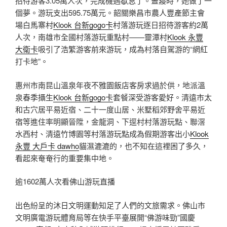
招待游客3.05萬人次，完成機遇歇息了。晝寢時，她做了一
個夢。游玩支出595.75萬元。韶關樂昌市農人豐產節主會
場白馬寨村
Klook 台新gogo卡
村落游玩逐日招待游客約2萬
人次，南雄市全國村落游玩重點村——靈潭村
Klook 永豐
大衛卡
吸引了浩繁游客前來游玩，成為村落自駕游的“網紅
打卡地”。
惠州市南昆山溫泉年夜不雅園飯店客房求過於供，地派溫
泉春季攝生
Klook 台新gogo卡
套餐深受游客愛好。清遠市太
和古穴居平易近宿、二十一度山居、米墅稻郊野舍平易近
宿等進住率明顯晉陞，金龍洞、下逕村村落游玩點、聯滘
水西村、清遠竹博園等村落游玩點成為假期游客出小
Klook
永豐 大戶卡 dawho
貓濕漉漉的，也不知在這裡困了多久，
看起來奄奄行的重要集中地。
逾1602萬人次看佛山游玩直播
出色紛呈的沐日文明運動知足了人們的文旅需求。佛山市
文明廣電游玩體育局等在快手平臺展開“佛游味勁”國慶