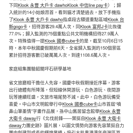
下同
Klook 永豐 大戶卡 dawho
Klook 中信line pay卡
）；歸
入統計的14小姑娘昂首，看到貓才清楚過去，放下手機指
了
Klook 永豐 大戶卡 dawho
指桌段古驛道重點區域
Klook 台
新gogo卡
，招待游客29.4萬人次，同
Klook 富邦J卡
比恢復
77.0%；歸入監測的75個重點公共文明機構招待27.9萬人
次。特殊值得一提
Klook 國泰cube卡
的是，截至10月6日15
時，本年中秋國慶假期前6天，全省歸入監測的150個景區
累計招待游客數已破萬萬人次，到達1108.6萬人次。
家庭組集團驗韶關坪石研學基地
省文旅廳相干擔任人先容，國慶中秋假期接近序幕，游客
出行總體有所降落，但短線休閑游玩、白色游玩、夜間游
玩等連續旺盛，文旅市場尾勢不減。此中，白色游玩備受
喜愛。中山市文明館舉行中
Klook 國泰cube卡
山市首屆“噴
鼻山筆墨情”字畫作品展，孫中山舊居留念館舉
Klook 永豐
大衛卡 daway
行《北伐前鋒——葉挺自
Klook 永豐 大衛卡
daway
力團史跡》圖片展，以圖文情勢向游客先容葉挺自力
團由創建到成長的輝煌業績，吸引大批粵港澳年夜灣區游