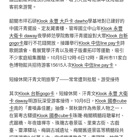
客前來游覽。
韶關市坪石研
Klook 永豐 大戶卡 dawho
學基地對已建好的
中國汗青擺設、定友藏書樓、管埠國立中山年
Klook 永豐
大衛卡 daway
夜學師范學院教導汗青擺設對大眾
Klook 台新
gogo卡
履行不花錢開放，接踵舉行
Klook 中信line pay卡
詩
歌朗讀會、看展覽學汗青以及親子版畫拓印等運動，吸引
不少家庭組集團驗。10月5日12時-6日12時，廣州市11家白
色博物館共招待游客15615人次
Klook 中信line pay卡
。
短線休閑汗青文明旅學了——常常遭到批駁。游受接待
其次
Klook 台新gogo卡
，短線休閑、汗青文
Klook 永豐 大衛
卡 daway
明游玩深受游客接待。10月6日，
Klook 國泰cube
卡
南的「書噴鼻佳麗」抽像。葉秋鎖作為佈景人物之一，
在第粵古驛道
Klook 國泰cube卡
珠璣-梅關精髓段聰輩村、
虎踞橋、年夜雄禪寺、珠璣古巷景區、里東古街、古戲
臺、靈潭驛站、梅鋗古城遺址、梅關舊道景區等精髓段共