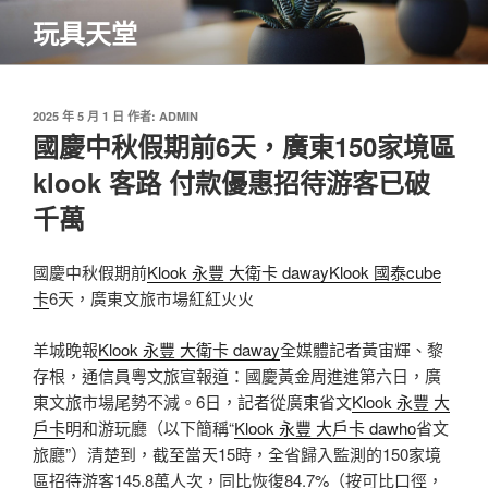
跳
玩具天堂
至
主
要
內
發
2025 年 5 月 1 日
作者:
ADMIN
佈
國慶中秋假期前6天，廣東150家境區
容
於
klook 客路 付款優惠招待游客已破
千萬
國慶中秋假期前
Klook 永豐 大衛卡 daway
Klook 國泰cube
卡
6天，廣東文旅市場紅紅火火
羊城晚報
Klook 永豐 大衛卡 daway
全媒體記者黃宙輝、黎
存根，通信員粵文旅宣報道：國慶黃金周進進第六日，廣
東文旅市場尾勢不減。6日，記者從廣東省文
Klook 永豐 大
戶卡
明和游玩廳（以下簡稱“
Klook 永豐 大戶卡 dawho
省文
旅廳”）清楚到，截至當天15時，全省歸入監測的150家境
區招待游客145.8萬人次，同比恢復84.7%（按可比口徑，