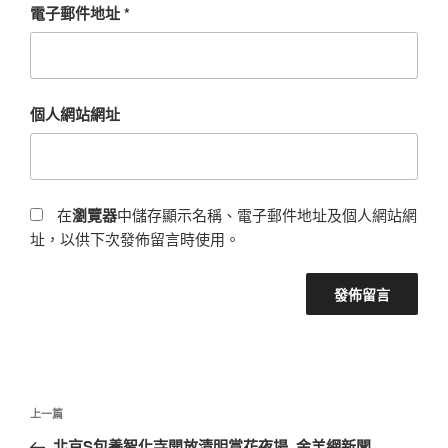
電子郵件地址
*
個人網站網址
在
瀏覽器
中儲存顯示名稱、電子郵件地址及個人網站網
址，以供下次發佈留言時使用。
文
上
上一篇
章
一
北京S包養智化寺開放清明賞花夜場_金羊網新聞