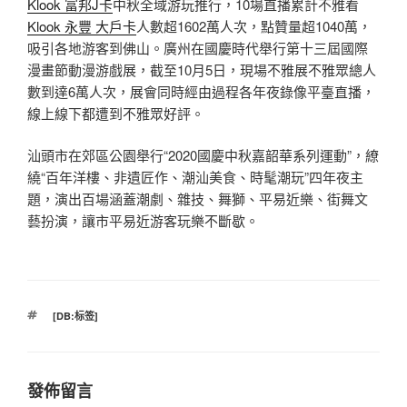
Klook 富邦J卡
中秋全域游玩推行，10場直播累計不雅看
Klook 永豐 大戶卡
人數超1602萬人次，點贊量超1040萬，
吸引各地游客到佛山。廣州在國慶時代舉行第十三屆國際
漫畫節動漫游戲展，截至10月5日，現場不雅展不雅眾總人
數到達6萬人次，展會同時經由過程各年夜錄像平臺直播，
線上線下都遭到不雅眾好評。
汕頭市在郊區公園舉行“2020國慶中秋嘉韶華系列運動”，繚
繞“百年洋樓、非遺匠作、潮汕美食、時髦潮玩”四年夜主
題，演出百場涵蓋潮劇、雜技、舞獅、平易近樂、街舞文
藝扮演，讓市平易近游客玩樂不斷歇。
標
[DB:标签]
籤
發佈留言