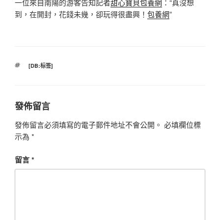
一位來自南陽的游客告知記者
甜心寶貝包養網
：“真沒想
到，在開封，花錢未幾，卻玩得很盡興！
包養網
”
標
[DB:标签]
籤
發佈留言
發佈留言必須填寫的電子郵件地址不會公開。
必填欄位標
示為
*
留言
*