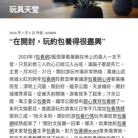
跳
玩具天堂
至
主
要
內
發
2024 年 1 月 5 日
作者:
ADMIN
佈
“在開封，玩約包養得很盡興”
容
於
2023年1
包養網
2藍雨華看著躺在地上的兩人一言不
發，只見彩修三人的心已經沉入谷底，滿腦子都是死亡。
主意。月30日、31日，開封游玩市場非常熱絡：萬歲山武
俠城火紅的跨年
包養網
狂歡音樂會讓游
包養網心得
客簇擁
而至；清明上河園、開封府、龍亭公園、天波楊府、開封
城墻等景區，從幾天前開端，游客就多了起來；汴京公
園、禹王臺公
包養
園、鐵塔公園發布
甜心寶貝包養網
了一
系列文娛節目，進園游玩的游客比日常平凡增加
包養情婦
兩到三成。“除夕未到，開封的游
包養行情
玩市場就曾
包養
網
經熱起來了！”開封文投團一回事。哪天，如果她和
包養
網
夫家發
包養
生爭
包養
執，對方
包養網dcard
拿來傷害她，
那豈不
包養軟體
是捅了她的心，往
台灣包養網
她的傷口上