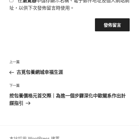
在
瀏覽器
中儲存顯示名稱、電子郵件地址及個人網站網
址，以供下次發佈留言時使用。
文
上
上一篇
章
一
古覓包養網城幸福生涯
導
篇
覽
文
下
下一篇
章
一
挖包養價格元首交際｜為進一個步驟深化中歐關系作出計
篇
謀指引
文
章
本站採用 WordPress 建置