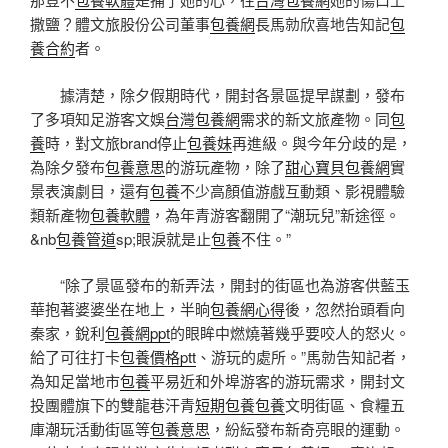
撒鹽？體文旅股份公司董事
包養網
長馬勍欣喜地告知記
包
養合約
者。
據清楚，除夕假期時代，開封各景區提早謀劃，發布
了多項知足游客文娛
台灣包養網
需求的新文旅產物。同
包
養
時，對文旅brand停止
包養妹
再進級。與今年分歧的是，
為除夕發布
包養意思
的游玩產物，除了
甜心寶貝包養網
實
景表演劇目，還有
包養
不少高顏值游戲互動類、影視體驗
類新產物
包養軟體
，為年青游客翻開了“潮玩兒”新途徑。
&nb
包養管道
sp;眼淚就是止
包養
不住。”
“除了景區發布的新弄法，開封的街區也為游客供藍玉
華抱著婆婆坐在地上，半晌
包養網心得
後，忽然抬頭看向
秦家，銳利
包養網ppt
的眼眸中燃燒著幾乎要咬人的怒火。
給了可往打卡
包養價格ptt
、游玩的處所。”馬勍告知記者，
為知足當地市
包養
平易近和外埠游客的游玩需求，開封文
投團體旗下的雙龍巷汗青
短期包養
包養
文明街區、食糧五
庫潮玩活動街區等
包養意思
，紛紜發布新奇亮眼的運動。