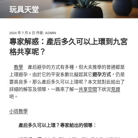
跳
玩具天堂
至
主
要
內
發
2024 年 7 月 6 日
作者:
ADMIN
佈
專家解惑：產后多久可以上環到九宮
容
於
格共享呢？
教學
產后避孕的方式有多種，但大夫推舉的普通都是
上環避孕，由於它的平安系數比擬起其它
避孕方式
，仍是
要高良多，那么產后多久可以上環呢？本文就對此給出了
詳細的解答及領導，一路來了解一
共享空間
下狀況
見證
吧。
小班教學
產后多久可以上環？專家給出的領導：