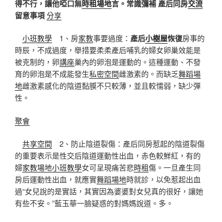
得不行，讓他啞口無
時租場地
言。常識彌補
產后同房
交流
留意事項
分享
小班教學
1、房
家教
事要過度：
產后
小樹屋
恢復
房事的
時辰，不成過度，舉措要柔柔產后哺乳的婦女卵巢效能是
被克制的，卵
講座
巢內的卵泡是運動的。這種運動、不發
育的卵泡是不成能發生
私密空間
雌激素的。而缺乏
舞蹈場
地
雌激素感化的陰道黏膜不只較薄，並且較懦弱，缺少彈
性。
聚會
共享空間
2、防止陰道裂傷：產后同房惹起的陰道裂傷
的重要表示是性交后陰道運動性出血，赤色較鮮紅，有的
婦
家教場地
小班教學
女可呈現痛苦悲
時租
傷。一旦產生同
房后運動性出血，就應實
舞蹈場地
時就診，以免惹起出血
過“女兒說的是實話，其實因為婆婆對女兒真的很好，讓她
有些不安。”藍玉華一臉疑惑的對媽媽說道。多。