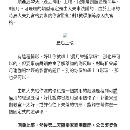
順
產后42天
（產后6周）上環，假如是剖腹產是半年、
6個月。可是環的類型確定是由大夫來決議的，由於上環的
時辰大夫
九宮格
要斟酌你宮腔鉅
1對1教學
細等原因
九宮
格
。
產后上環
有這種情形，好比你就想上“曼月樂避孕環”，那也是可
以的，但要事前
舞蹈教室
了解藥物的副反映、對
時租會議
月
瑜伽場地
經的影響的題目。別的你假如想上“T形環”，那
也是可以。
由於大夫給你選的環也是一個試用的經過歷程到可
講
座
用的經過歷程，好比說你曾經用過兩個環了，都後果
瑜
伽教室
不太好，或許有往下失落的情形，能夠會幫你選一
個固定式的避孕環。
回覆此事，然後第二天隨秦家商團離開。公公婆婆急