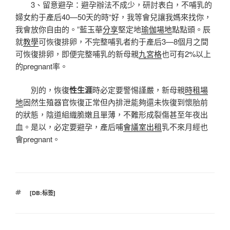
3、留意避孕：避孕辦法不成少，研討表白，不哺乳的
婦女約于產后40—50天的時“好，我等會兒讓我媽來找你，
我會放你自由的。”藍玉華
分享
堅定地
瑜伽場地
點點頭。辰
就
教學
可恢復排卵，不完整哺乳者約于產后3—8個月之間
可恢復排卵，即便完整哺乳的新母親
九宮格
也可有2%以上
的pregnant率。
別的，恢復
性生涯
時必定要警惕謹嚴，新母親
時租場
地
固然生殖器官恢復正常但內排泄能夠還未恢復到懷胎前
的狀態，陰道組織脆嫩且單薄，不難形成裂傷甚至年夜出
血。是以，必定要避孕，產后哺
會議室出租
乳不來月經也
會pregnant。
標
[DB:标签]
籤