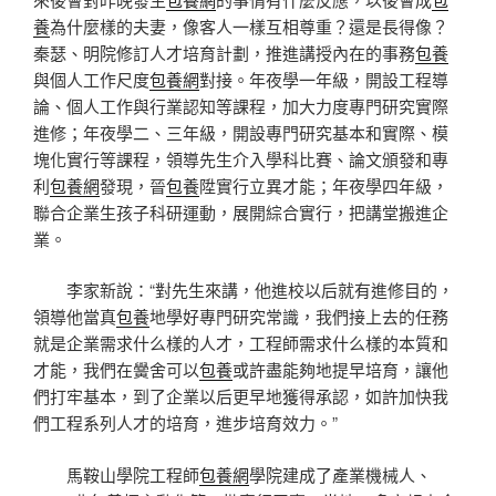
養
為什麼樣的夫妻，像客人一樣互相尊重？還是長得像？
秦瑟、明院修訂人才培育計劃，推進講授內在的事務
包養
與個人工作尺度
包養網
對接。年夜學一年級，開設工程導
論、個人工作與行業認知等課程，加大力度專門研究實際
進修；年夜學二、三年級，開設專門研究基本和實際、模
塊化實行等課程，領導先生介入學科比賽、論文頒發和專
利
包養網
發現，晉
包養
陞實行立異才能；年夜學四年級，
聯合企業生孩子科研運動，展開綜合實行，把講堂搬進企
業。
李家新說：“對先生來講，他進校以后就有進修目的，
領導他當真
包養
地學好專門研究常識，我們接上去的任務
就是企業需求什么樣的人才，工程師需求什么樣的本質和
才能，我們在黌舍可以
包養
或許盡能夠地提早培育，讓他
們打牢基本，到了企業以后更早地獲得承認，如許加快我
們工程系列人才的培育，進步培育效力。”
馬鞍山學院工程師
包養網
學院建成了產業機械人、