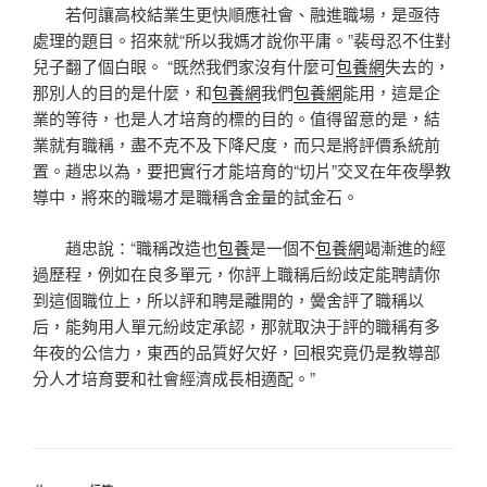
若何讓高校結業生更快順應社會、融進職場，是亟待
處理的題目。招來就“所以我媽才說你平庸。”裴母忍不住對
兒子翻了個白眼。 “既然我們家沒有什麼可
包養網
失去的，
那別人的目的是什麼，和
包養網
我們
包養網
能用，這是企
業的等待，也是人才培育的標的目的。值得留意的是，結
業就有職稱，盡不克不及下降尺度，而只是將評價系統前
置。趙忠以為，要把實行才能培育的“切片”交叉在年夜學教
導中，將來的職場才是職稱含金量的試金石。
趙忠說：“職稱改造也
包養
是一個不
包養網
竭漸進的經
過歷程，例如在良多單元，你評上職稱后紛歧定能聘請你
到這個職位上，所以評和聘是離開的，黌舍評了職稱以
后，能夠用人單元紛歧定承認，那就取決于評的職稱有多
年夜的公信力，東西的品質好欠好，回根究竟仍是教導部
分人才培育要和社會經濟成長相適配。”