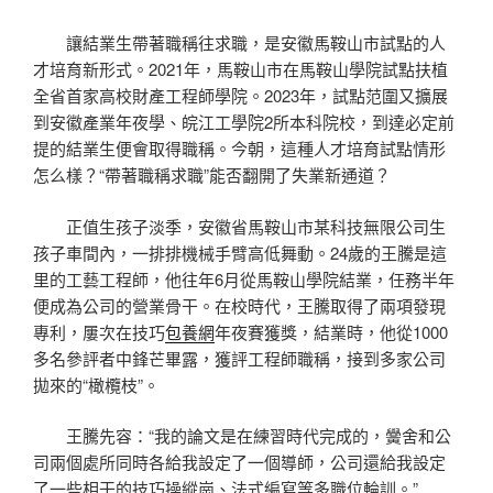
讓結業生帶著職稱往求職，是安徽馬鞍山市試點的人
才培育新形式。2021年，馬鞍山市在馬鞍山學院試點扶植
全省首家高校財產工程師學院。2023年，試點范圍又擴展
到安徽產業年夜學、皖江工學院2所本科院校，到達必定前
提的結業生便會取得職稱。今朝，這種人才培育試點情形
怎么樣？“帶著職稱求職”能否翻開了失業新通道？
正值生孩子淡季，安徽省馬鞍山市某科技無限公司生
孩子車間內，一排排機械手臂高低舞動。24歲的王騰是這
里的工藝工程師，他往年6月從馬鞍山學院結業，任務半年
便成為公司的營業骨干。在校時代，王騰取得了兩項發現
專利，屢次在技巧
包養網
年夜賽獲獎，結業時，他從1000
多名參評者中鋒芒畢露，獲評工程師職稱，接到多家公司
拋來的“橄欖枝”。
王騰先容：“我的論文是在練習時代完成的，黌舍和公
司兩個處所同時各給我設定了一個導師，公司還給我設定
了一些相干的技巧操縱崗、法式編寫等多職位輪訓。”