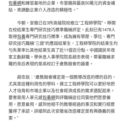
包養網
和練習基地的企業，市里賜與最高50萬元的資金補
貼，來調動企業介入改造的積極性。”
今朝，安徽已在3所高級院校樹立“工程師學院”，睜開
在校結業生專門研究技巧標準職稱評定。此刻已有1478人
取得
包養
專門研究技巧標準，成為擁有學歷、學位、專門
研究技巧職稱“三證”的應屆結業生，工程師學院的結業生均
勻失業率比其他結業生高了近11個百分點。中國國民年夜
家主動辭職。學休息人事學院院長趙忠表現，帶著職稱求
職的背后表現的是高校訂于產教融會的器重。
趙忠說：“產教融會確定是一個教導改造的標的目的，
尤其是這種利用性的學科，建立工程師學院可以更好地把
人才培育和市場企業以及社會經濟成長的需求適配起來。
要害是用人單元感
包養網
到評職稱這位同窗他們愿意僱
用，愿意雇用，感到他相干的教導經過的事況和實行經歷
獲得了承認。詳細到此次安徽省改造確定是有興趣義的摸
索。”