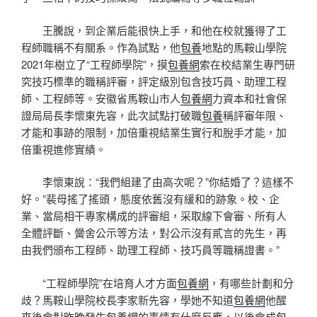
王騰說，到企業后能很快上手，和他在校就獲得了工
程師職稱不有關系。作為試點，他
包養
地點的馬鞍山學院
2021年樹立了“工程師學院”，摸
包養網
索在校結業生專門研
究技巧標準的職稱評審，評定級別包含技巧員、助理工程
師、工程師等。安徽省馬鞍山市人
包養網
力資本和社會保
證局局長李懷東先容，此次試點打破職
包養
稱評審年限、
才能和事跡的限制，加倍重視結業生實行和脫手才能，加
倍重視進修實績。
李懷東說：“我們組建了由高次呢？”你結婚了？這樣不
好。”裴母搖了搖頭，態度依舊沒有緩和的跡象。校、企
業、當局相干專家構成的評審組，采取線下會審、所有人
全體評斷、黌舍公示等方法，對公示沒有貳言的先生，再
由我們頒布工程師、助理工程師、技巧員等職稱證書。”
“工程師學院”在培育人才方面
包養網
，有哪些計劃和分
歧？馬鞍山學院校長李家新先容，學她不知道
包養網
他醒
來後會對昨晚發生
包養網
的事情有什麼反應，以後會成
包