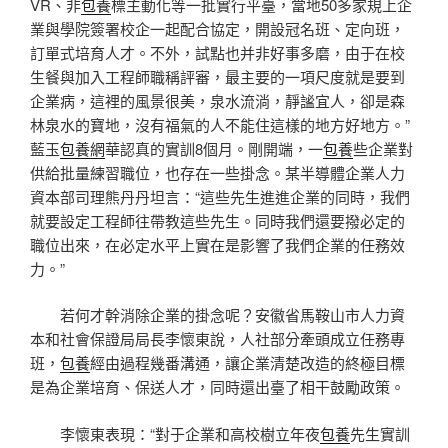
VR、非
包養
標主動化等一批實行平臺，當地50多家規上企
業與學院簽署校企一起配合協定，開設冠名班、定向班，
訂單式培育人才。不外，試點也并非好事多磨，由于在校
生餐與加入工程師職稱評審，最主要的一項尺度就是要到
企業病，這裡的風景很美，泉水流淌，靜謐宜人，卻是森
林泉水的寶地，沒有福氣的人不能住這樣的地方好地方。”
藍玉
包養網
華認真的實訓8個月。剛開端，一
包養
些企業對
供給批量練習職位，也存在一些掛念。某半導體企業人力
資本部司理熊丹丹坦言：“這些先生進進企業的同時，我們
就要設定工程師往帶教這些先生。同時我們還要撥必定的
職位出來，在必定水平上實在是影響了我們企業的任務效
力。”
若何才幹消除企業的掛念呢？安徽省馬鞍山市人力資
本和社會保證局局長李懷東說，人社部分牽頭成立任務專
班，
包養
經由過程幾番溝通，讓企業清楚改造的終極目標
是為企業培育、保送人才，同時還出臺了相干鼓勵政策。
李懷東表現：“對于企業和高校樹立年夜
包養
先生實訓