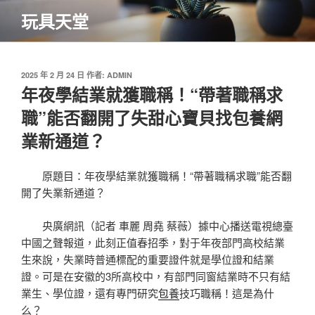
跳
玩具天堂
至
主
要
內
發
2025 年 2 月 24 日
作者:
ADMIN
佈
年夜學結業就獲職稱！“帶著職稱求
容
於
職”能否翻開了失甜心寶貝找包養網
業新通道？
原題目：年夜學結業就獲職稱！“帶著職稱求職”能否翻
開了失業新通道？
央廣網訊（記者 車麗 周堯 蔡薇）據中心播送電視總臺
中國之聲報道，此刻正值春招季，對于年夜部門高校結業
生來說，失業時普通標配的重要證件就是學位證和結業
證。可是在安徽的3所高校中，有部門同窗結業時不只有結
業生、學位證，還有專門研究
包養
技巧職稱！這是為什
么？