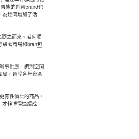
青態的創意brand也
，為經濟增加了活
也隨之而來。若何順
驗著商場和bran
包
辦事供應，調劑空間
養
局，晉陞各年夜區
更有性價比的商品，
，才幹博得連續成