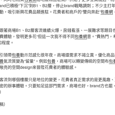
nd已積極“下沉”到B1、B2層，停止brand戰略調劑；不少主打年
動，吸引新興花費品類進駐。花費者和商戶的“雙向奔赴”
包養網
跟著商場B1、B2層客流連續火爆，房錢看漲、一展難求等題目
費體驗，發明更多花“但這一次我不得不同
包養網
意。”費熱門，考
和程度。
引領帶
包養
動示范感化很年夜，商場還需求不竭立異，優化商品
養
氣流質變為“留量”。例如
包養
，商場可以轉變傳統的空間布
包
亮的空間design來晉陞花費者的體驗感。
客流到哪個樓層只是地位的變更，花費者真正需求的是更風趣、
密的辦事體驗。只要知足這部門需求，商場也好，brand方也罷
）
稿）