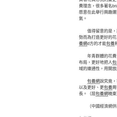
費理念，很多著名bra
愿意在此舉行興趣運
氣。
值得留意的是，
勢而為打造更好的花
養網
d方的才能
包養
年青群體的花費
布局，更好地把人
包
域的連通性，用開放敞
包養網
說究竟，
以及更好、更
包養
周
長。（
屈
包養網
曉東
（中國經濟網供