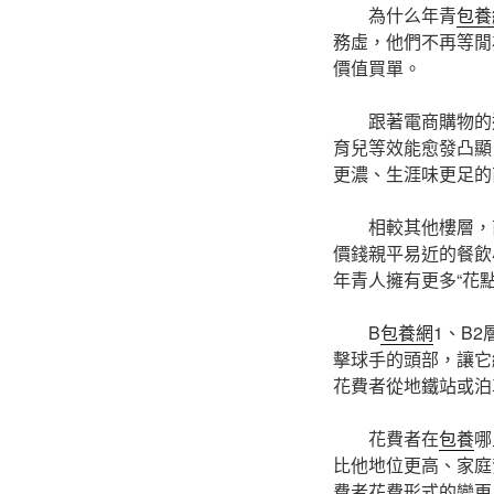
為什么年青
包養
務虛，他們不再等閒
價值買單。
跟著電商購物的
育兒等效能愈發凸顯
更濃、生涯味更足的
相較其他樓層，商
價錢親平易近的餐飲
年青人擁有更多“花
B
包養網
1、B
擊球手的頭部，讓它
花費者從地鐵站或泊
花費者在
包養
哪
比他地位更高、家庭
費者花費形式的變更