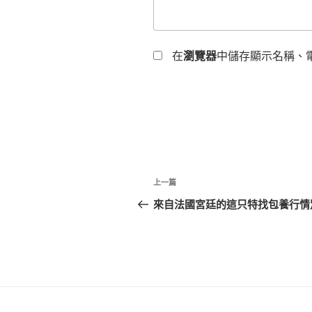
在
瀏覽器
中儲存顯示名稱、
文
上
上一篇
章
一
來自法國宮廷的這只特找包養行情
篇
導
文
覽
章