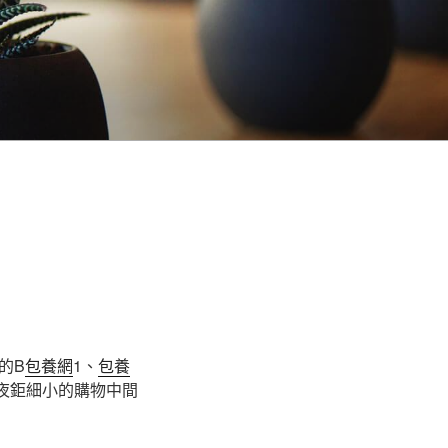
的B
包養網
1、
包養
年夜鉅細小的購物中間