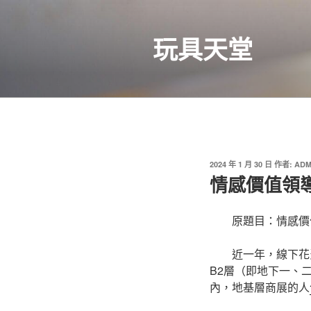
跳
至
玩具天堂
主
要
內
容
發
2024 年 1 月 30 日
作者:
ADM
佈
情感價值領
於
原題目：情感價
近一年，線下花
B2層（即地下一、
內，地基層商展的人