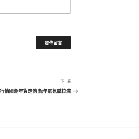
下
下一篇
一
行情國潮年貨走俏 龍年氣氛感拉滿
篇
文
章