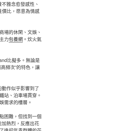
費不雅念愈發感性、
性價比，愿意為情感
商場的休閑、文娛、
主力
包養網
。炊火氣
and比擬多。無論是
高頻次”的特色，讓
的動作似乎影響到了
鐵站、泊車場貫穿。
娛需求的樓層。
點困難，但找到一個
愈加熱烈，反應出花
了逢迎年青群體的花