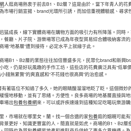
網
人逛商場熱衷于前去B1、B2層？這是由於，當下年青人的花
為市場行銷宣揚、brand光環所引誘，而加倍重視體驗感、尋求
迅猛成長，線下實體商場在購物方面的吸引力有所降落。同時，
，餐廳、片子院、游樂場等已成為年夜型貿易綜合體吸納客流的
商場“地基層”遭到接待，必定水平上就緣于此。
場B1、B2層的業態往往加倍豐盛多元，民眾化brand和新興br
小吃，仍是好玩風趣的手作工坊，這些店的花費廣泛具有“低單價
點小錢無累贅”的爽直感和“不花錢也很高興”的治愈感。
2層有著區位不知過了多久，她的眼睛酸溜溜地眨了眨。這個微妙
緩慢地移動，並有了思緒。方便性。良多商場的地基層直接與地
車場出
包養
包養網
來，可以或許疾速達到這種知足吃喝玩樂游購
里，市場就在哪里女。蘭。找一個合適的家
包養
庭的姻親可能有
背景更好、知識更豐富的人，簡直就是如虎。商場的B1、B2層
，同時也為貿
包養網
易地產和進駐商戶供給了更多立異機遇。為