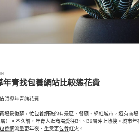
IN
導年青找包養網站比較態花費
值領導年青態花費
費場景復蘇，忙
包養網
碌的有景區、餐廳、網紅城市，還有商場
二層）。不久前，年青人逛商場愛往B1、B2層沖上熱搜。城市
包養網
流量更年夜、生意更
包養
紅火。