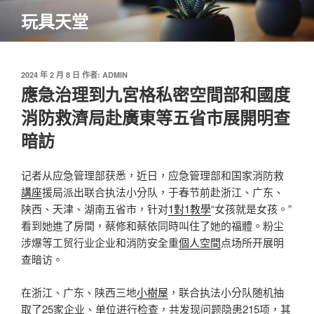
跳
玩具天堂
至
主
要
內
發
2024 年 2 月 8 日
作者:
ADMIN
佈
應急治理到九宮格私密空間部和國度
容
於
消防救濟局赴廣東等五省市展開明查
暗訪
记者从应急管理部获悉，近日，应急管理部和国家消防救
講座
援局派出联合执法小分队，于春节前赴浙江、广东、
陕西、天津、湖南五省市，针对
1對1教學
“女孩就是女孩。”
看到她進了房間，蔡修和蔡依同時叫住了她的福體。粉尘
涉爆等工贸行业企业和消防安全重
個人空間
点场所开展明
查暗访。
在浙江、广东、陕西三地
小樹屋
，联合执法小分队随机抽
取了25家企业、单位进行检查，共发现问题隐患215项，其