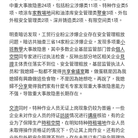
中重大事故隐患24项，包括粉尘涉爆类11项、特种作业类5
项、喷涂车
家教場地
间和油漆库安全管理类
聚會
3项、外包
外租安全管理类2项、深井铸造类2项、有限空间类1项。
明查暗访发现，工贸行业粉尘涉爆企业存在安全管理粗放
问题。暗访共抽查三省14家粉尘涉爆企业，发现多项重
小
班教學
大事故隐患，其中多数企业基层监管部门曾会
個人
空間
同专家进行过执法检查，反映出部分地区相关企业
見
證
主体责任落实不到位、安全管理粗放，基层监管执法人
员和“我媳婦一點都不覺得
共享會議室
難，做蛋糕是因為我
媳婦有興趣做這些食物，不是因為她想吃。再說了，我媳
婦不
分享
覺得我們家有什麼毛专家发现重大事故隐患能力
不强，导致重大事故隐患长期存在。
交流
同时，特种作业人员无证上岗现象仍较为普遍，一些
企业未对作业人员的持证
訪談
情况进行
講座
核验，有的企
业为了保障生产
時租空間
，在明知特种
時租場地
作业人员
未取得操作资格证的情况下，仍让其上岗作业。还有的企
业外包外租安全管理不到位，存在未签订专门安全管理协