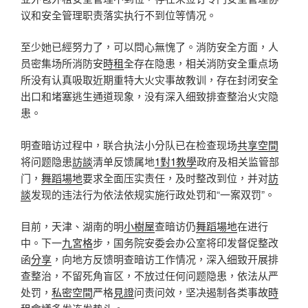
议和安全管理职责落实执行不到位等情况。
至少她已經努力了，可以問心無愧了。消防安全方面，人
员密集场所消防安
時租
全存在隐患，相关消防安全重点场
所没有认真吸取近期重特大火灾事故教训，存在封闭安全
出口和堵塞逃生通道现象，没有深入细致排查整治火灾隐
患。
明查暗访过程中，联合执法小分队已在检查现场
共享空間
将问题隐患
訪談
清单反馈属地
1對1教學
政府及相关监管部
门，
舞蹈場地
要求全面压实责任，及时整改到位，并对
訪
談
发现的违法行为依法依规实施行政处罚和“一案双罚”。
目前，天津、湖南的明
小樹屋
查暗访仍
舞蹈場地
在进行
中。下一
九宮格
步，国务院安委会办公室将印发督促整改
函
分享
，向地方反馈明查暗访工作情况，深入细致开展排
查整治，不留死角盲区，不放过任何问题隐患，依法从严
处罚，
私密空間
严格
見證
问责问效，坚决遏制各类事故
時