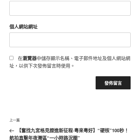
個人網站網址
在
瀏覽器
中儲存顯示名稱、電子郵件地址及個人網站網
址，以供下次發佈留言時使用。
文
上
上一篇
章
一
【奮找九宮格見證進新征程·粵來粵好】“硬核”100秒！
導
篇
航拍直擊年夜灣區“一小時路況圈”