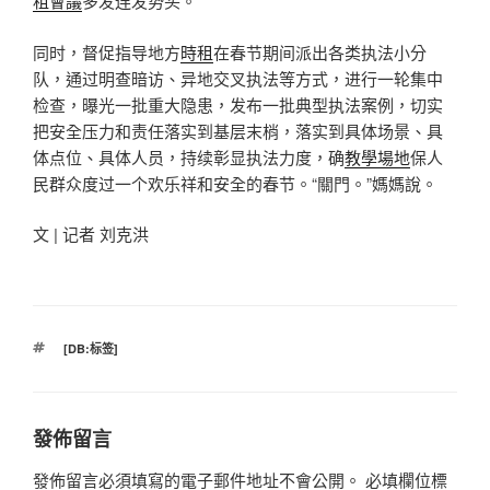
租會議
多发连发势头。
同时，督促指导地方
時租
在春节期间派出各类执法小分
队，通过明查暗访、异地交叉执法等方式，进行一轮集中
检查，曝光一批重大隐患，发布一批典型执法案例，切实
把安全压力和责任落实到基层末梢，落实到具体场景、具
体点位、具体人员，持续彰显执法力度，确
教學場地
保人
民群众度过一个欢乐祥和安全的春节。“關門。”媽媽說。
文 | 记者 刘克洪
標
[DB:标签]
籤
發佈留言
發佈留言必須填寫的電子郵件地址不會公開。
必填欄位標