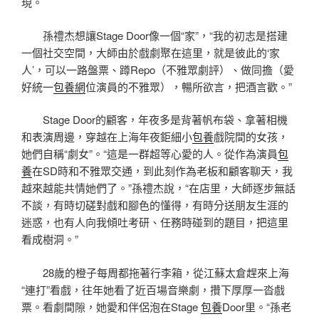
現。
孫禮杰想讓Stage Door像一個“家”，“我的初志是搭建
一個社交空間，大師由於戲劇聚在這里，就是彼此的‘家
人’，可以一路盤票、蹲Repo（不雅眾劇評）、做同擔（愛
好統一
包養網
位演員的不雅眾），暢所欲言，把酒言歡。”
Stage Door的顧客，年夜多是背著帆布袋、拿著相機
和表演周邊，穿越在上海年夜鉅細小
包養
戲院間的女孩，
她們自稱“劇女”。“這是一群超等心愛的人。從作為演員
包
養
在SD時和不雅眾交通，到此刻作為老板和顧客聊天，我
越來越能共情她們了。”孫禮杰說，“在店里，大師逐步無話
不談，有時切磋對戲和腳色的懂得，有時分送朋友生涯的
迷惑，也有人向我傾吐考研、任務時碰到的題目，把這里
看成樹洞。”
28歲的橙子每周都拖著行李箱，從江蘇太倉趕來上海
“連打”看戲，往年她看了近百場音樂劇，攢下厚厚一沓戲
票。看劇間隙，她愛和伴侶泡在Stage
包養
Door里。“孫老