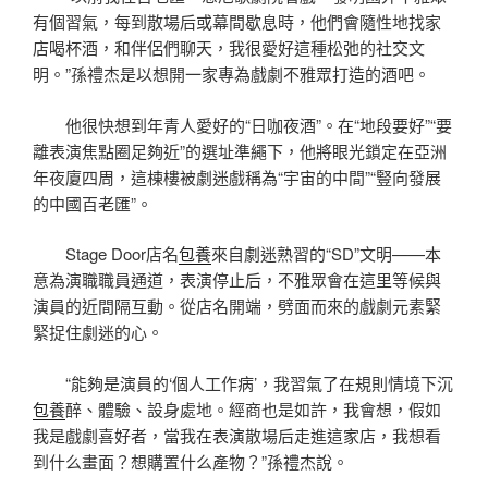
有個習氣，每到散場后或幕間歇息時，他們會隨性地找家
店喝杯酒，和伴侶們聊天，我很愛好這種松弛的社交文
明。”孫禮杰是以想開一家專為戲劇不雅眾打造的酒吧。
他很快想到年青人愛好的“日咖夜酒”。在“地段要好”“要
離表演焦點圈足夠近”的選址準繩下，他將眼光鎖定在亞洲
年夜廈四周，這棟樓被劇迷戲稱為“宇宙的中間”“豎向發展
的中國百老匯”。
Stage Door店名
包養
來自劇迷熟習的“SD”文明——本
意為演職職員通道，表演停止后，不雅眾會在這里等候與
演員的近間隔互動。從店名開端，劈面而來的戲劇元素緊
緊捉住劇迷的心。
“能夠是演員的‘個人工作病’，我習氣了在規則情境下沉
包養
醉、體驗、設身處地。經商也是如許，我會想，假如
我是戲劇喜好者，當我在表演散場后走進這家店，我想看
到什么畫面？想購置什么產物？”孫禮杰說。