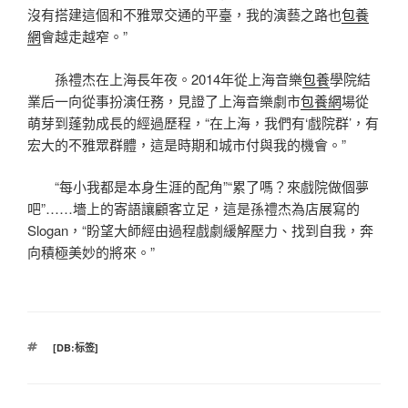
沒有搭建這個和不雅眾交通的平臺，我的演藝之路也
包養
網
會越走越窄。”
孫禮杰在上海長年夜。2014年從上海音樂
包養
學院結
業后一向從事扮演任務，見證了上海音樂劇市
包養網
場從
萌芽到蓬勃成長的經過歷程，“在上海，我們有‘戲院群’，有
宏大的不雅眾群體，這是時期和城市付與我的機會。”
“每小我都是本身生涯的配角”“累了嗎？來戲院做個夢
吧”……墻上的寄語讓顧客立足，這是孫禮杰為店展寫的
Slogan，“盼望大師經由過程戲劇緩解壓力、找到自我，奔
向積極美妙的將來。”
標
[DB:标签]
籤