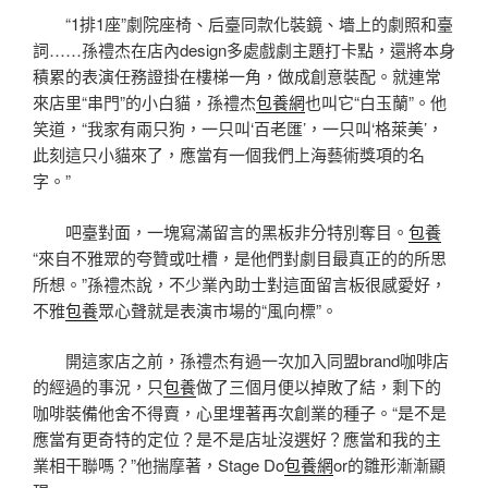
“1排1座”劇院座椅、后臺同款化裝鏡、墻上的劇照和臺
詞……孫禮杰在店內design多處戲劇主題打卡點，還將本身
積累的表演任務證掛在樓梯一角，做成創意裝配。就連常
來店里“串門”的小白貓，孫禮杰
包養網
也叫它“白玉蘭”。他
笑道，“我家有兩只狗，一只叫‘百老匯’，一只叫‘格萊美’，
此刻這只小貓來了，應當有一個我們上海藝術獎項的名
字。”
吧臺對面，一塊寫滿留言的黑板非分特別奪目。
包養
“來自不雅眾的夸贊或吐槽，是他們對劇目最真正的的所思
所想。”孫禮杰說，不少業內助士對這面留言板很感愛好，
不雅
包養
眾心聲就是表演市場的“風向標”。
開這家店之前，孫禮杰有過一次加入同盟brand咖啡店
的經過的事況，只
包養
做了三個月便以掉敗了結，剩下的
咖啡裝備他舍不得賣，心里埋著再次創業的種子。“是不是
應當有更奇特的定位？是不是店址沒選好？應當和我的主
業相干聯嗎？”他揣摩著，Stage Do
包養網
or的雛形漸漸顯