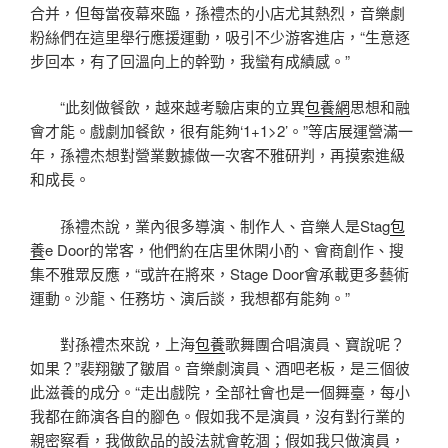
合并，但每當夜幕來臨，孫禮杰的小店尤其熱烈，音樂劇
粉絲們在這里舉行應援運動，吸引不少游客進店，“生意逐
步回本，有了回溫向上的幹勁，我蠻有成績感。”
“此刻做餐飲，越來越考驗店東的立異
包養網
思想和融
會才能。戲劇加餐飲，很有能夠‘1+1>2’。”等店展運營滿一
年，孫禮杰想對營業數據做一次客不雅研判，再摸索進級
和成長。
孫禮杰說，業內很多導演、制作人、音樂人是Stag
包
養
e Door的常客，他們約在店里休閑小酌、會商創作、搜
集不雅眾反應，“或許在將來，Stage Door會承載更多藝術
運動。沙龍、任務坊、演后談，我想都有能夠。”
對孫禮杰來說，上海
包養
歌舞團合唱演員、寶說呢？
如果？”裴翔皺了皺眉。音樂劇演員、酒吧老板，是三個彼
此滋養的成分。“走出戲院，全部社會也是一個舞臺，每小
我都在飾演各自的腳色。假如我不是演員，沒有對行業的
親密察看，我做飲品的設法就會乾涸；假如我只做演員，