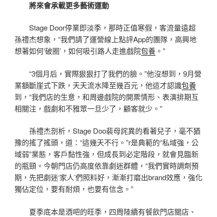
將來會承載更多藝術運動
Stage Door停業即淡季，那時正值寒假，客流量遠超
孫禮杰想象，“我們請了運營線上點評App的團隊，高興地
想著如何‘破圈’，如何吸引路人走進戲院
包養
。”
“3個月后，實際狠狠打了我們的臉。”他沒想到，9月營
業額斷崖式下跌，天天流水降至幾百元，他這才認識
包養
到，“我們店的生意，和周邊戲院的開票情形、表演排期互
相關注，戲劇和不雅眾一旦少了，顧客就少。”
孫禮杰剖析，Stage Doo裴母詫異的看著兒子，毫不猶
豫的搖了搖頭，道：“這幾天不行。”r是典範的“私域強，公
域弱”業態，客戶黏性強，但成長到必定階段，就會見臨新
的瓶頸。今朝門店仍高度依靠劇迷群體，“我們實時調劑預
期，先把劇迷‘家人’們照料好，漸漸打磨出brand效應，強化
獨佔定位，要有耐煩，也要有信念。”
夏季底本是酒吧的旺季，四周陸續有餐飲門店關店、