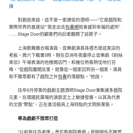
攝
對劇迷來說，這不是一家通俗的酒吧——“它是戲院和
實際世界的直達站”“是走出去
包養網
就會感到幸福的處所”
……Stage Door的顧客們向記者翻開了話匣子。
上海歌舞團合唱演員、音樂劇演員孫禮杰是這家店的
老板，周六下戰書5時，剛在亞洲年夜廈停止音樂劇《粉絲
來信》午場表演的他推開店門，和幾位熟客熱忱地打召
喚，“從戲院離開店里，就像從一個家回到另一個家，演員
和不雅眾都有了戲院之外
包養
的落腳點。”他說。
往年6月停業的戲劇主題酒吧Stage Door湊集諸多戲院
元素，在環國民廣場的演藝泥土上敏捷發展。以其為代表
的文藝“聚點”，正在激活極具上海特點的文明新業態。
專為戲劇不雅眾打造
“以前我往百老匯、悉尼歌劇院看戲，發明國外不雅眾