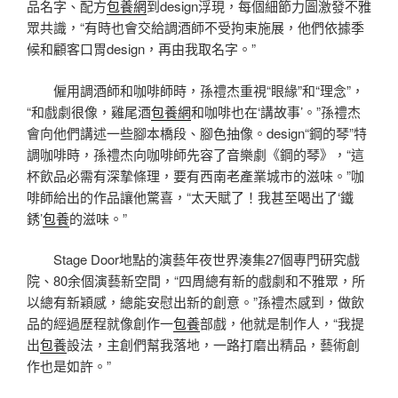
品名字、配方
包養網
到design浮現，每個細節力圖激發不雅
眾共識，“有時也會交給調酒師不受拘束施展，他們依據季
候和顧客口胃design，再由我取名字。”
僱用調酒師和咖啡師時，孫禮杰重視“眼緣”和“理念”，
“和戲劇很像，雞尾酒
包養網
和咖啡也在‘講故事’。”孫禮杰
會向他們講述一些腳本橋段、腳色抽像。design“鋼的琴”特
調咖啡時，孫禮杰向咖啡師先容了音樂劇《鋼的琴》，“這
杯飲品必需有深摯條理，要有西南老產業城市的滋味。”咖
啡師給出的作品讓他驚喜，“太天賦了！我甚至喝出了‘鐵
銹’
包養
的滋味。”
Stage Door地點的演藝年夜世界湊集27個專門研究戲
院、80余個演藝新空間，“四周總有新的戲劇和不雅眾，所
以總有新穎感，總能安慰出新的創意。”孫禮杰感到，做飲
品的經過歷程就像創作一
包養
部戲，他就是制作人，“我提
出
包養
設法，主創們幫我落地，一路打磨出精品，藝術創
作也是如許。”