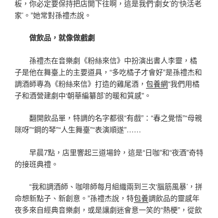
板，你必定要保持把店開下往啊，這是我們‘劇女’的‘快活老
家’。”她常對孫禮杰說。
做飲品，就像做戲劇
孫禮杰在音樂劇《粉絲來信》中扮演出書人李靈，橘
子是他在舞臺上的主要道具，“多吃橘子才會好”是孫禮杰和
調酒師專為《粉絲來信》打造的雞尾酒，
包養網
“我們用橘
子和酒營建劇中‘朝華編纂部’的暖和質感”。
翻開飲品單，特調的名字都很“有戲”：“春之覺悟”“母親
咪呀”“鋼的琴”“人生舞臺”“表演順遂”……
早晨7點，店里響起三道場鈴，這是“日咖”和“夜酒”奇特
的接班典禮。
“我和調酒師、咖啡師每月組織兩到三次‘腦筋風暴’，拼
命想新點子、新創意。”孫禮杰說，特
包養
調飲品的靈感年
夜多來自經典音樂劇，或是讓劇迷會意一笑的“熱梗”，從飲