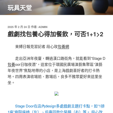
跳
玩具天堂
至
主
要
內
發
2025 年 2 月 24 日
作者:
ADMIN
佈
戲劇找包養心得加餐飲，可否1+1>2
容
於
束縛日報見習記者 段心玫
包養網
走出亞洲年夜廈，轉過漢口路街角，就能看到“Stage D
包養
oor日咖夜酒”，這家位于環國民廣場演藝集聚區“演藝
年夜世界”焦點地帶的小店，是上海戲劇喜好者的打卡熱
地。四周表演收場前、散場后，良多不雅眾愛好來這里坐
坐。
Stage Door在店內design多處戲劇主題打卡點，如“1排
1座”劇院座椅（左）、后臺同款化裝鏡（右）等。 段心玫