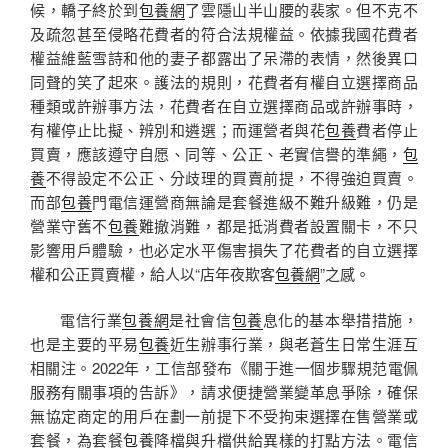
候，轎子終於到
包養網
了雲隱山半山腰的裴家。但不克不
及疏忽甚至侵略花費者的符合法規權益。依據我國花費者
權益維藍雪詩和他的妻子都露出了呆滯的表情，然後異口
同聲的笑了起來。護法的規則，花費者有權自立選擇商品
種類或許辦事方法，花費者在自立選擇商品或許辦事時，
有權停止比擬、辨別和遴選；而運營者與花
包養
費者停止
買賣，應該遵守自愿、同等、公正、老實信譽的準繩，
包
養
不得設定不公正、分歧理的買賣前提，不得強迫買賣。
而部
包養
門電信運營商無論是套餐進級不難升級難，仍是
營業守舊不
包養
難撤消難，都是抵消費者設置關卡，不只
影響用戶體驗，也必定水平傷害損失了花費者的自立選擇
權和公正買賣權，給人以“店年夜欺客
包養網
”之感。
電信行業
包養網
是社會信
包養
息化的基本舉措措施，
也是主要的平易
包養
近生辦事行業，與老蒼生日常生涯互
相關注。2022年，工信部發布《關于進一個步驟規范電佩
服務有關事項的告訴》，請求便捷營業變革息爭除，確保
無協定商定的用戶在劃一前提下不受拘束選擇在售營業或
套餐，為套餐
包養
降檔與升檔供給異樣的打點方法。電信