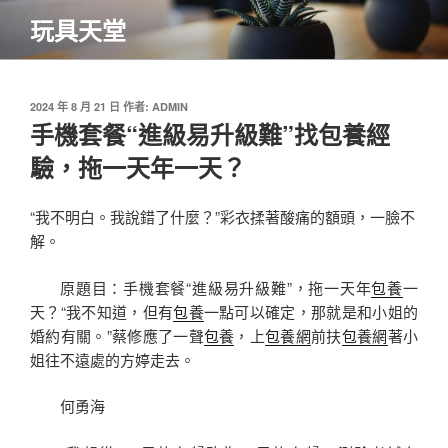
跳
玩具天堂
至
主
要
內
發
2024 年 8 月 21 日
作者:
ADMIN
佈
手機套餐“進級易升級難”找包養經
容
於
驗，拖一天年一天？
“我不明白。我說錯了什麼？”彩衣揉著酸痛的額頭，一臉不
解。
原題目：手機套餐“進級易升級難”，拖一天年
包養
一
天？“我不知道，但有
包養
一點可以確定，那就是和小姐的
婚約有關。”蔡修應了一聲
包養
，上
包養網
前扶
包養網
著小
姐往不遠處的方婷走去。
何勇海