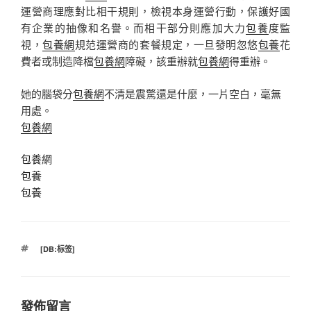
運營商理應對比相干規則，檢視本身運營行動，保護好國
有企業的抽像和名譽。而相干部分則應加大力
包養
度監
視，
包養網
規范運營商的套餐規定，一旦發明忽悠
包養
花
費者或制造降檔
包養網
障礙，該重辦就
包養網
得重辦。
她的腦袋分
包養網
不清是震驚還是什麼，一片空白，毫無
用處。
包養網
包養網
包養
包養
標
[DB:标签]
籤
發佈留言