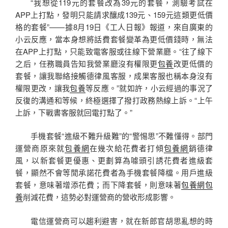
“我想從119元的套餐改為39元的套餐，測驗考試在
APP上打點，發明只能請求釀成139元、159元這類更低價
格的套餐”——據8月19日《工人日報》報道，來自廣東的
小云反應，當本身想將話費套餐變革為更低價錢時，無法
在APP上打點，只能致電客服或往線下營業廳。“往了線下
之后，任務職員告知我營業廳沒有權限更
包養
改更低價的
套餐，讓我聯絡接觸德律風客服，成果客服也稱本身沒有
權限更改，讓我
包養
等反應。”就如許，小云經過的事況了
反復的溝通和等候，終極選擇了撥打政務熱線上訴。“上午
上訴，下戰書客服就回電打點了。”
手機套餐“進級不難升級難”的“警惕思”不難懂得。部門
運營商原來就
包養網
在幾次給花費者打傾
包養網
銷德律
風，以新套餐更優惠、更劃算為噱頭引誘花費者進級套
餐，顯然不會等閒承諾花費者為手機套餐降檔。用戶進級
套餐，意味著增添花費；而下降套餐，則意味著
包養網
包
養
削減花費，這勢必對運營商的營收形成影響。
電信運營商可以趨利避害，就在新郎官胡思亂想的時