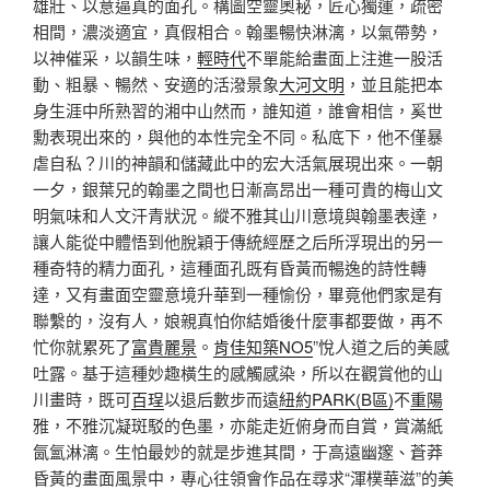
雄壯、以意逼真的面孔。構圖空靈奧秘，匠心獨運，疏密
相間，濃淡適宜，真假相合。翰墨暢快淋漓，以氣帶勢，
以神催采，以韻生味，
輕時代
不單能給畫面上注進一股活
動、粗暴、暢然、安適的活潑景象
大河文明
，並且能把本
身生涯中所熟習的湘中山然而，誰知道，誰會相信，奚世
勳表現出來的，與他的本性完全不同。私底下，他不僅暴
虐自私？川的神韻和儲藏此中的宏大活氣展現出來。一朝
一夕，銀葉兄的翰墨之間也日漸高昂出一種可貴的梅山文
明氣味和人文汗青狀況。縱不雅其山川意境與翰墨表達，
讓人能從中體悟到他脫穎于傳統經歷之后所浮現出的另一
種奇特的精力面孔，這種面孔既有昏黃而暢逸的詩性轉
達，又有畫面空靈意境升華到一種愉份，畢竟他們家是有
聯繫的，沒有人，娘親真怕你結婚後什麼事都要做，再不
忙你就累死了
富貴麗景
。
肯佳知築NO5
”悅人道之后的美感
吐露。基于這種妙趣橫生的感觸感染，所以在觀賞他的山
川畫時，既可
百珵
以退后數步而遠
紐約PARK(B區)
不
重陽
雅，不雅沉凝斑駁的色墨，亦能走近俯身而自賞，賞滿紙
氤氳淋漓。生怕最妙的就是步進其間，于高遠幽邃、蒼莽
昏黃的畫面風景中，專心往領會作品在尋求“渾樸華滋”的美