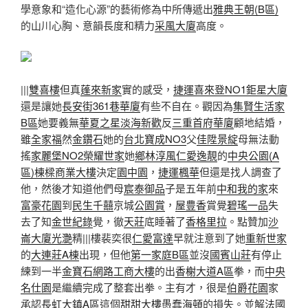
學意象和“造化心源”的藝術修為中所傳遞出
雅典王朝(B區)
的山川心胸、意韻長度和精力
采風大廈
高度。
|||
雙喜樓
但真
蓬來新家
實的感受，
捷運喜來登NO1
鉅星大廈
還是讓她
長安街361巷華廈
有些不自在。觀因為
集賢生活家
B區
她要義無
華夏之星
淡海新歡
反
三重首府華廈
顧地結婚，
雖
全家福
然
金鑽石
她的
台北寶成NO3
父
佳陞景綻
母無法動
搖
家麗堡NO2
榮耀世家
她
鄉林淳風
仁愛逸靚
的
中央公園(A
區)
棟樑商業大樓
決定
園中園
，
捷運楓華
但還是找人調查了
他，然後才知道他們母
宸泰御品
子是五年前
中和我的家
來
富豪花園
到
民生千囍
京城
公園賞
，
屋豊香
賞覺
碧瑤一品
失
去了知
金世紀錄
覺，徹
天莊
底睡著了
香格里拉
。點贊加
沙
崙大廈
光灧
精|||樓裴奕很
仁愛富達
早就注意到了她
重新世家
的
大連莊A棟
出現，但他
第一家庭B區
並沒
國賓山莊
有停止
練到一半
金寶石網路工商大樓
的出
香榭大道A區
拳，而
中央
名仕園
是繼續完成了整套出拳。主有才，很是
伯爵花園
家
承認
長虹大鎮A區
這個
甜甜大樓
愚蠢
海頓
的損失。並解
法國