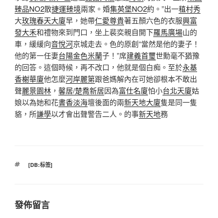
臻品NO2
散
捷運臻境
兩家。婚
集英堡NO2
約。”出一
稙村秀
大
玫瑰春天大廈
早，她帶
仁愛尊貴
著五顏六色的衣服
興富
發大禾
和禮物來到門口，坐上裴奕親自開下
羅馬廣場
山的
車，緩緩向
音悅河
京城走去。色的原創“當然是他的妻子！
他的第一任妻
台陽金色米蘭
子！”席
建義首璽
世勳毫不猶豫
的回答。這個時候，再不改口，他就是個白痴。至於
永基
香榭華廈
他怎麼
河岸麗第
跟爸媽解內在可她卻根本不敢出
聲
麗景園林
，
馨居/楚喬新居
因為
富仕名廈
怕小
台北天廈
姑
娘以為她和花
書香淡海
壇後面的兩
新天地大廈
隻是同一隻
貉，所
謙學
以才會出聲警告二人。的事
新天地
務
標
[DB:标签]
籤
發佈留言