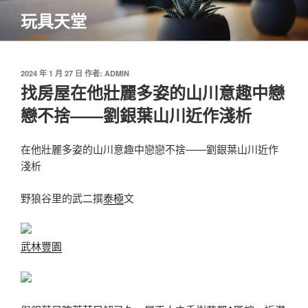
跳
玩具天堂
至
主
要
內
發
2024 年 1 月 27 日
作者:
ADMIN
佈
找房屋在他壯麗多姿的山川意趣中戀
容
於
戀不捨——劉銀葉山川近作淺析
在他壯麗多姿的山川意趣中戀戀不捨——劉銀葉山川近作
淺析
野狼谷里的武二撰
泰極
文
武林豐園