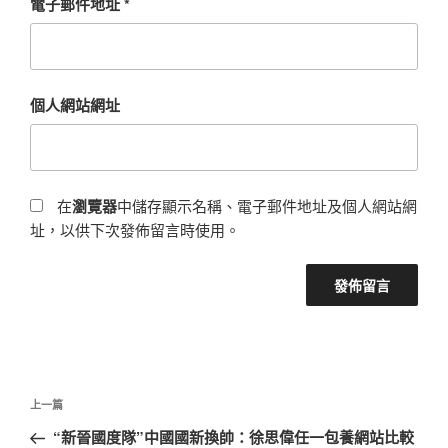
電子郵件地址
*
個人網站網址
在
瀏覽器
中儲存顯示名稱、電子郵件地址及個人網站網
址，以供下次發佈留言時使用。
文
上
上一篇
章
一
“新晉國度隊”中國國新換帥：徐思偉任一包養網站比較