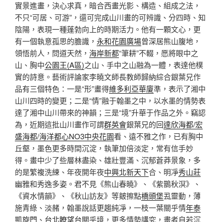
實景進畫，決心求真，暗合西畫光影、構造、組成之法，
不只“可居、可游”，還可完成山川畫的可辨識、分四時、知
陰陽，表現一種蓬勃向上的時期活力。他有一顆文心，更
有一個執意孤思的膽識，
永和花園廣場
曾深居熊山腹地，
領悟前人，問道天然，
海岸新都
“筆耕”不輟，愿將眼中之
山、胸中
公園王(A區)
之山、手中之山融為一體，表達他樸
實的詩意。藝術評論家李曉文師長教師歸納綜合銀葉兄作
品有三個特色：一是“形”畫得
維多利亞華廈
準，表示了湘中
山川四時的變更；二是“情”融于翰墨之中，以水墨的情勢表
達了湘中山川帶來的神韻；三是“境”升華于作品之外。竊認
為，近期這批山川畫作可謂
群英會
銀葉兄的回
達欣海都/宏
盛海都/海洋都心NO3中央花園
看、遠不雅之作，已有胸中
丘壑，墨色更多時間沉淀，執筆加倍淡定，常有信手妙
得。畫中少了些層林盡染、雄壯豐滿、沉郁蒼莽景象，多
的是繁複洗練、年夜開年夜
中興北新天下
合、明凈
秀山莊
幽雅和秀逸多姿。君不見《熊山春曉》、《紫鵲秋溟》、
《資水情韻》、《秋山訪友》等皴擦點
橋頭堡
厾靈動，薄
施青綠、淡赭，翰墨說話更趨純凈，一枝一葉關乎情
年泰
凱旋門
、
台北瞭望台
關乎境，更多情勢講究，畫者自若沉