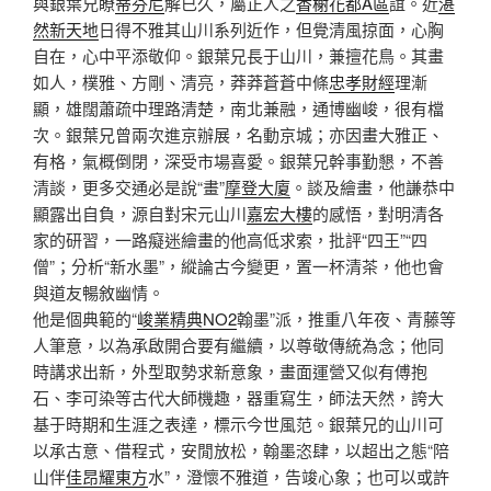
與銀葉兄瞭
蒂芬尼
解已久，屬正人之
香榭花都A區
誼。近
湛
然新天地
日得不雅其山川系列近作，但覺清風掠面，心胸
自在，心中平添敬仰。銀葉兄長于山川，兼擅花鳥。其畫
如人，樸雅、方剛、清亮，莽莽蒼蒼中條
忠孝財經
理漸
顯，雄闊蕭疏中理路清楚，南北兼融，通博幽峻，很有檔
次。銀葉兄曾兩次進京辦展，名動京城；亦因畫大雅正、
有格，氣概倒閉，深受市場喜愛。銀葉兄幹事勤懇，不善
清談，更多交通必是說“畫”
摩登大廈
。談及繪畫，他謙恭中
顯露出自負，源自對宋元山川
嘉宏大樓
的感悟，對明清各
家的研習，一路癡迷繪畫的他高低求索，批評“四王”“四
僧”；分析“新水墨”，縱論古今變更，置一杯清茶，他也會
與道友暢敘幽情。
他是個典範的“
峻業精典NO2
翰墨”派，推重八年夜、青藤等
人筆意，以為承啟開合要有繼續，以尊敬傳統為念；他同
時講求出新，外型取勢求新意象，畫面運營又似有傅抱
石、李可染等古代大師機趣，器重寫生，師法天然，誇大
基于時期和生涯之表達，標示今世風范。銀葉兄的山川可
以承古意、借程式，安閒放松，翰墨恣肆，以超出之態“陪
山伴
佳昂耀東方
水”，澄懷不雅道，告竣心象；也可以或許