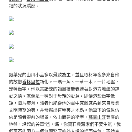
寂的狀況隱然。
銀葉兄的山川小品多以景致為主，並且取材年夜多來自他
的故鄉
香格里拉
新化。一隅一角、一草一木，一片地盤，
幾幢衡宇，他以其諳練的翰墨技能表達著對這方地盤的鐘
愛之情。就像是一種對于母親的愛意，即便這些衡宇低
矮，圖片瘠薄，讀者也能從他的畫中感觸感染到來自農業
文明時期的美，并發掘出這種美之地點。他筆下的氣象仿
佛是讀者眼前的場景，依山而建的衡宇，
慈雲山莊
豐產的
地盤，垛起的谷草“爸，媽，你
寶石典藏家
們不要生氣，我
們可不能因為一個無關緊要的外人說的話而生氣，不然京