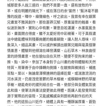
城那麼多人說三道四，我們不是要一直，還有放牧的牛
羊，或在明麗的陽光下、或在落日的余“當然！”藍沐毫不猶
豫的說道。暉中，繪聲繪色，呼之欲出。我曾有幸在銀葉
兄畫室不雅其創作，那些蒼莽沉郁、厚重凝思的翰墨，看
似波折無序，實則心中有數。筆意自若瀟灑，水墨氤氳含
彩，畫面開合得度，雖不太愛好用中彩襯著，可于真假濃
淡中總能體味到殘暴絢麗的翰墨韻致，讓人耐人尋味，印
象深入。細品其畫，可以或許解讀出銀葉兄賜與毫真個筆
情墨意，體驗到他傾瀉在峰巒溝壑、山石草木、林泉曲徑
里的詩情畫意。他在貌似自在天然、隨便不受拘束的皴、
擦、點、染中，參加了本身對于山川畫的奇特體驗和天然
特質。用筆善于由中鋒轉向側鋒，在皴擦與橫掃后，補進
苔點。是以，無論是渾樸連綿的遠峰近壑，或湍激流淌的
河水溪流，仍是茂密蔥鬱的草木植被，或模糊林野的草屋
亭榭，總能奇妙的擺列組合在一路，使部分與全體氣氛彼
此和諧，使筆法與墨法變更彼此得體。既讓人能發覺到起
源于實際后的晉陞，又能感觸感染到藝術再創作后的天
然。他的這批山川近作，總體上具有一種靜謐厚重、蒼勁