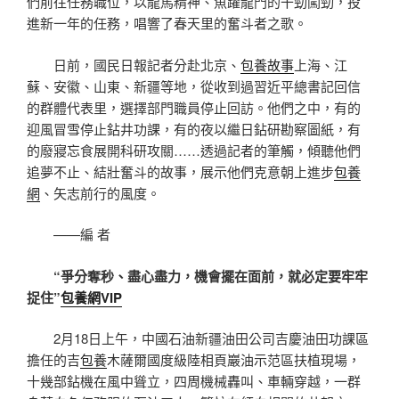
們前往任務職位，以龍馬精神、魚躍龍門的干勁闖勁，投
進新一年的任務，唱響了春天里的奮斗者之歌。
日前，國民日報記者分赴北京、
包養故事
上海、江
蘇、安徽、山東、新疆等地，從收到過習近平總書記回信
的群體代表里，選擇部門職員停止回訪。他們之中，有的
迎風冒雪停止鉆井功課，有的夜以繼日鉆研勘察圖紙，有
的廢寢忘食展開科研攻關……透過記者的筆觸，傾聽他們
追夢不止、結壯奮斗的故事，展示他們克意朝上進步
包養
網
、矢志前行的風度。
——編 者
“爭分奪秒、盡心盡力，機會擺在面前，就必定要牢牢
捉住”
包養網VIP
2月18日上午，中國石油新疆油田公司吉慶油田功課區
擔任的吉
包養
木薩爾國度級陸相頁巖油示范區扶植現場，
十幾部鉆機在風中聳立，四周機械轟叫、車輛穿越，一群