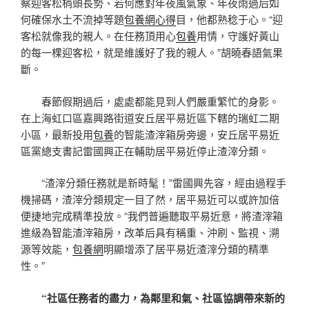
察迎客松梢頭長勢、若何應對年夜風氣象、年夜雨過后如
何確保水土不流掉等題
包養網心得
目，他都熟稔于心。“迎
客松就像我的親人。在任務頂用心
包養
用情，守護好黃山
的每一棵迎客松，就是維護好了我的親人。”胡曉春語氣果
斷。
春節假期過后，處處都能見到人們嚴重繁忙的身影。
在上海虹口區嘉興路街道安丘居平易近區下轄的瑞虹二期
小區，最新投用
包養
的智能渣滓箱房旁邊，安丘居平易近
區黨總支書記雷國興正在輔助居平易近停止渣滓分類。
“渣滓分類任務就是新時髦！”雷國興先容，經由過程手
機掃碼，渣滓分類規定一目了然，居平易近可以或許加倍
便捷地完成精準投放。“我們普遍聽取平易近意，將渣滓箱
進級為智能渣滓箱房，改革后具有稱重、沖刷、監視、溯
源等效能，
包養網
明顯增添了居平易近渣滓分類的精準
性。”
“社區任務者的盡力，為鄰里和氣、社區協調帶來新的