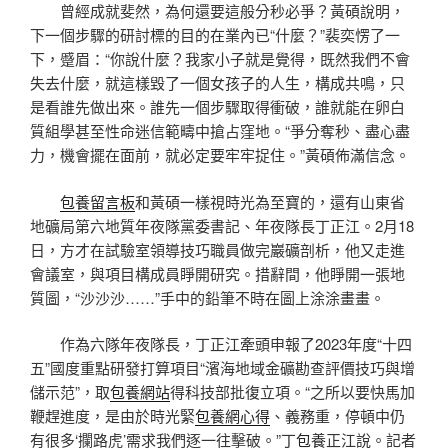
曾經成就斐然，為何還要這般分秒必爭？黃碩說明，
下一個步驟的研討標的目的在業內已“什麼？”裴奕愣了一
下，蹙眉：“你說什麼？我家小子就是覺得，既然我們不會
失去什麼，就這樣毀了一個女孩子的人生，構成共鳴，只
是看誰先做出來。誰先一個步驟取得衝破，誰就能在卵白
質組學甚至性命迷信範疇中搶占窪地。“爭分奪秒、盡心盡
力，機會擺在面前，就必定要牢牢捉住。”黃碩佈滿信念。
包養留言板
和黃碩一樣視時光為至寶的，還有山東省
地礦局第六地質年夜隊黨委書記、年夜隊長丁正江。2月18
日，方才在試驗室領導技巧職員做完巖礦剖析，他又走進
會議室，與項目構成員睜開研究。措辭間，他睜開一張地
質圖，“沙沙沙……”手中的鉛筆不時在圖上涂涂畫畫。
作為六隊年夜隊長，丁正江牽頭申報了2023年度“十四
五”國度重點研發打算項目“濱海地域金礦勘查評價技巧與增
儲示范”，取
包養網站
得科技部批復立項。“之所以要快馬加
鞭趕進度，是由於時光緊
包養網心得
、義務重，停頓中仍
有很多‘攔路虎’需求我們逐一往擊破。”丁
包養
正江說。記者