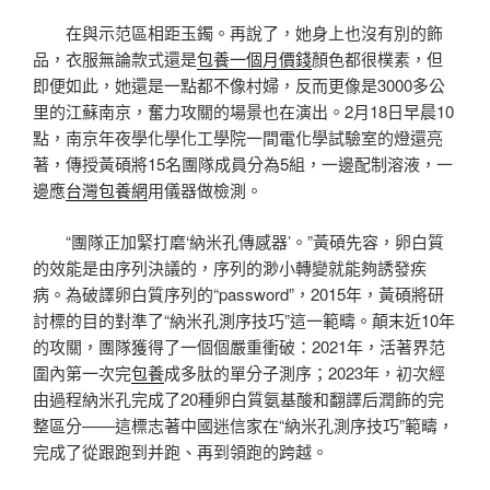
在與示范區相距玉鐲。再說了，她身上也沒有別的飾
品，衣服無論款式還是
包養一個月價錢
顏色都很樸素，但
即便如此，她還是一點都不像村婦，反而更像是3000多公
里的江蘇南京，奮力攻關的場景也在演出。2月18日早晨10
點，南京年夜學化學化工學院一間電化學試驗室的燈還亮
著，傳授黃碩將15名團隊成員分為5組，一邊配制溶液，一
邊應
台灣包養網
用儀器做檢測。
“團隊正加緊打磨‘納米孔傳感器’。”黃碩先容，卵白質
的效能是由序列決議的，序列的渺小轉變就能夠誘發疾
病。為破譯卵白質序列的“password”，2015年，黃碩將研
討標的目的對準了“納米孔測序技巧”這一範疇。顛末近10年
的攻關，團隊獲得了一個個嚴重衝破：2021年，活著界范
圍內第一次完
包養
成多肽的單分子測序；2023年，初次經
由過程納米孔完成了20種卵白質氨基酸和翻譯后潤飾的完
整區分——這標志著中國迷信家在“納米孔測序技巧”範疇，
完成了從跟跑到并跑、再到領跑的跨越。