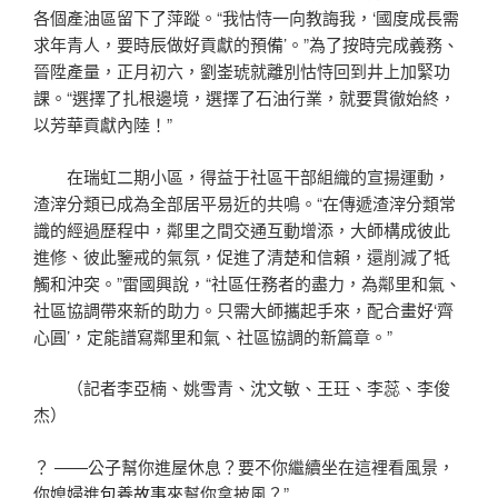
各個產油區留下了萍蹤。“我怙恃一向教誨我，‘國度成長需
求年青人，要時辰做好貢獻的預備’。”為了按時完成義務、
晉陞產量，正月初六，劉崟琥就離別怙恃回到井上加緊功
課。“選擇了扎根邊境，選擇了石油行業，就要貫徹始終，
以芳華貢獻內陸！”
在瑞虹二期小區，得益于社區干部組織的宣揚運動，
渣滓分類已成為全部居平易近的共鳴。“在傳遞渣滓分類常
識的經過歷程中，鄰里之間交通互動增添，大師構成彼此
進修、彼此鑒戒的氣氛，促進了清楚和信賴，還削減了牴
觸和沖突。”雷國興說，“社區任務者的盡力，為鄰里和氣、
社區協調帶來新的助力。只需大師攜起手來，配合畫好‘齊
心圓’，定能譜寫鄰里和氣、社區協調的新篇章。”
（記者李亞楠、姚雪青、沈文敏、王玨、李蕊、李俊
杰）
？ ——公子幫你進屋休息？要不你繼續坐在這裡看風景，
你媳婦進
包養故事
來幫你拿披風？”