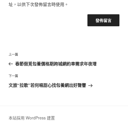
址，以供下次發佈留言時使用。
文
上
上一篇
章
一
春節假覓包養價格期跨城網約車需求年夜增
導
篇
覽
文
下
下一篇
章
一
文旅“拉歌”若何唱甜心找包養網出好聲響
篇
文
章
本站採用 WordPress 建置