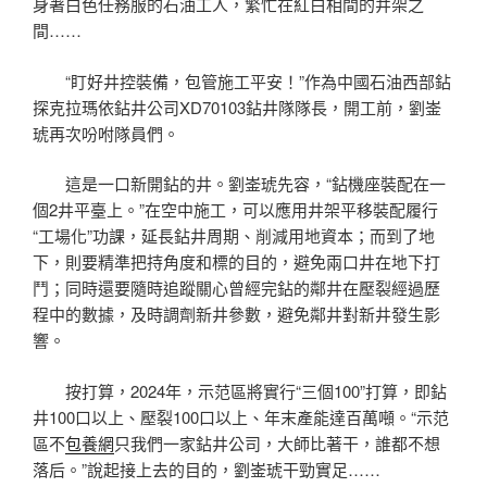
身著白色任務服的石油工人，繁忙在紅白相間的井架之
間……
“盯好井控裝備，包管施工平安！”作為中國石油西部鉆
探克拉瑪依鉆井公司XD70103鉆井隊隊長，開工前，劉崟
琥再次吩咐隊員們。
這是一口新開鉆的井。劉崟琥先容，“鉆機座裝配在一
個2井平臺上。”在空中施工，可以應用井架平移裝配履行
“工場化”功課，延長鉆井周期、削減用地資本；而到了地
下，則要精準把持角度和標的目的，避免兩口井在地下打
鬥；同時還要隨時追蹤關心曾經完鉆的鄰井在壓裂經過歷
程中的數據，及時調劑新井參數，避免鄰井對新井發生影
響。
按打算，2024年，示范區將實行“三個100”打算，即鉆
井100口以上、壓裂100口以上、年末產能達百萬噸。“示范
區不
包養網
只我們一家鉆井公司，大師比著干，誰都不想
落后。”說起接上去的目的，劉崟琥干勁實足……