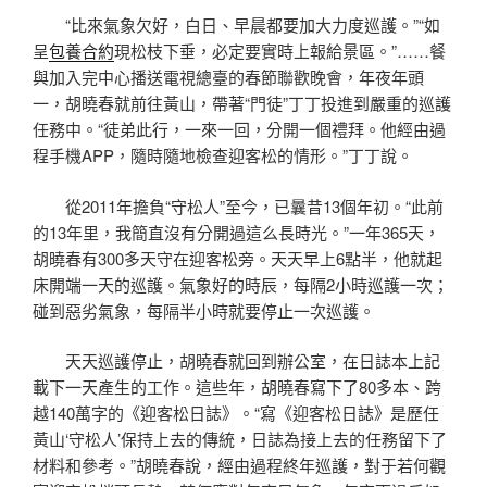
“比來氣象欠好，白日、早晨都要加大力度巡護。”“如
呈
包養合約
現松枝下垂，必定要實時上報給景區。”……餐
與加入完中心播送電視總臺的春節聯歡晚會，年夜年頭
一，胡曉春就前往黃山，帶著“門徒”丁丁投進到嚴重的巡護
任務中。“徒弟此行，一來一回，分開一個禮拜。他經由過
程手機APP，隨時隨地檢查迎客松的情形。”丁丁說。
從2011年擔負“守松人”至今，已曩昔13個年初。“此前
的13年里，我簡直沒有分開過這么長時光。”一年365天，
胡曉春有300多天守在迎客松旁。天天早上6點半，他就起
床開端一天的巡護。氣象好的時辰，每隔2小時巡護一次；
碰到惡劣氣象，每隔半小時就要停止一次巡護。
天天巡護停止，胡曉春就回到辦公室，在日誌本上記
載下一天產生的工作。這些年，胡曉春寫下了80多本、跨
越140萬字的《迎客松日誌》。“寫《迎客松日誌》是歷任
黃山‘守松人’保持上去的傳統，日誌為接上去的任務留下了
材料和參考。”胡曉春說，經由過程終年巡護，對于若何觀