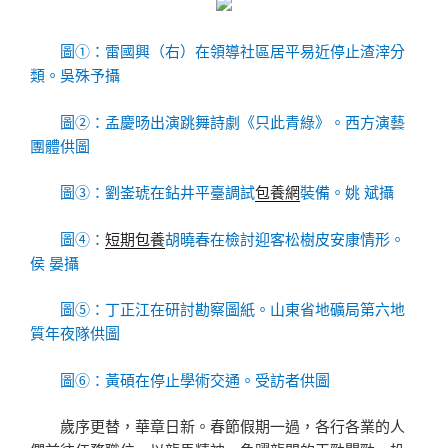
圖①：雷國興（右）在領導社區居平易近停止渣滓分
類。
吳殊予攝
圖②：孟慶旸出演跳舞詩劇《只此青綠》。
西方演藝
團體供圖
圖③：劉崟琥在鉆井平臺調試
包養網
裝備。
姚 斌攝
圖④：
短期包養
胡曉春在檢討迎客松樹皮安康情形。
侯 晏攝
圖⑤：丁正江在研討勘察圖紙。
山東省地礦局第六地
質年夜隊供圖
圖⑥：黃碩在停止學術交通。
受訪者供圖
歲序更替，華章日新。春節假期一過，各行各業的人