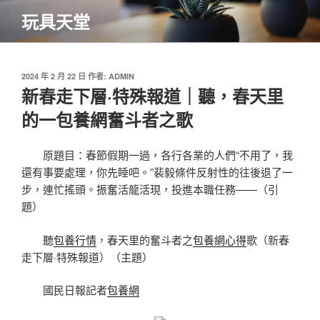
跳
玩具天堂
至
主
要
內
發
2024 年 2 月 22 日
作者:
ADMIN
佈
新春走下層·特殊報道｜聽，春天里
容
於
的一包養網奮斗者之歌
原題目：春節假期一過，各行各業的人們“不用了，我
還有事要處理，你先睡吧。”裴毅條件反射性的往後退了一
步，連忙搖頭。振奮活龍活現，投進本職任務——（引
題）
聽
包養行情
，春天里的奮斗者之
包養網心得
歌（新春
走下層·特殊報道）（主題）
國民日報記者
包養網