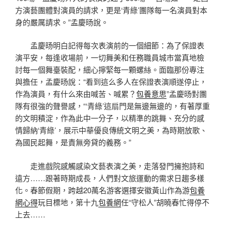
方演藝團體對演員的請求，更是‘青綠’團隊每一名演員對本
身的嚴厲請求。”孟慶旸說。
孟慶旸明白記得每次表演前的一個細節：為了保證表
演平安，每逢收場前，一切舞美和任務職員城市當真地檢
討每一個舞臺裝配，細心擰緊每一顆螺絲。面臨那份專注
與擔任，孟慶旸說：“看到這么多人在保證表演順遂停止，
作為演員，有什么來由喊苦、喊累？
包養意思
”孟慶旸對團
隊有很強的聲譽感，“‘青綠’這扇門是無邊無邊的，有著厚重
的文明積淀，作為此中一分子，以精準的跳舞、充分的感
情歸納‘青綠’，展示中華優良傳統文明之美，為時期放歌、
為國民起舞，是責無旁貸的義務。”
走進戲院感觸感染文藝表演之美，走落發門擁抱詩和
遠方……跟著時期成長，人們對文旅運動的需求日趨多樣
化。春節假期，跨越20萬名游客選擇安徽黃山作為游
包養
網心得
玩目標地，第十九
包養網
任“守松人”胡曉春忙得停不
上去……