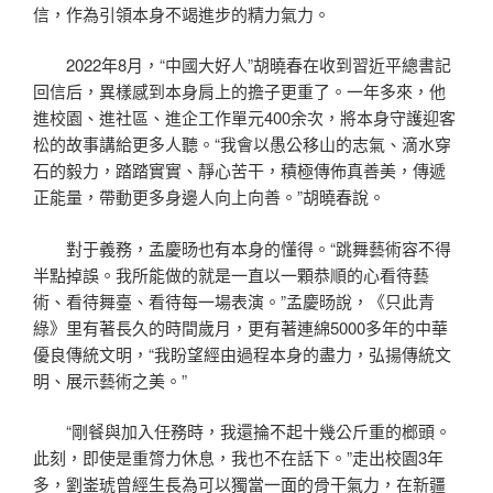
信，作為引領本身不竭進步的精力氣力。
2022年8月，“中國大好人”胡曉春在收到習近平總書記
回信后，異樣感到本身肩上的擔子更重了。一年多來，他
進校園、進社區、進企工作單元400余次，將本身守護迎客
松的故事講給更多人聽。“我會以愚公移山的志氣、滴水穿
石的毅力，踏踏實實、靜心苦干，積極傳佈真善美，傳遞
正能量，帶動更多身邊人向上向善。”胡曉春說。
對于義務，孟慶旸也有本身的懂得。“跳舞藝術容不得
半點掉誤。我所能做的就是一直以一顆恭順的心看待藝
術、看待舞臺、看待每一場表演。”孟慶旸說，《只此青
綠》里有著長久的時間歲月，更有著連綿5000多年的中華
優良傳統文明，“我盼望經由過程本身的盡力，弘揚傳統文
明、展示藝術之美。”
“剛餐與加入任務時，我還掄不起十幾公斤重的榔頭。
此刻，即使是重膂力休息，我也不在話下。”走出校園3年
多，劉崟琥曾經生長為可以獨當一面的骨干氣力，在新疆