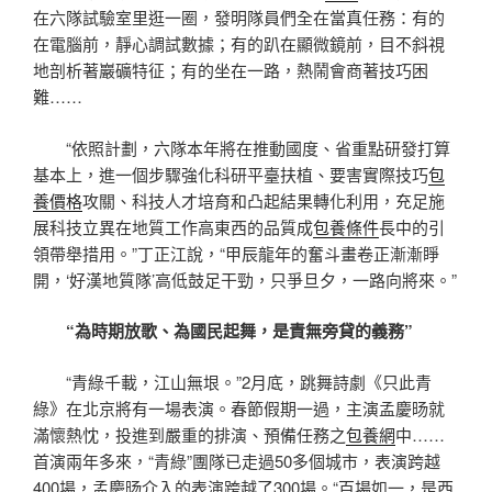
在六隊試驗室里逛一圈，發明隊員們全在當真任務：有的
在電腦前，靜心調試數據；有的趴在顯微鏡前，目不斜視
地剖析著巖礦特征；有的坐在一路，熱鬧會商著技巧困
難……
“依照計劃，六隊本年將在推動國度、省重點研發打算
基本上，進一個步驟強化科研平臺扶植、要害實際技巧
包
養價格
攻關、科技人才培育和凸起結果轉化利用，充足施
展科技立異在地質工作高東西的品質成
包養條件
長中的引
領帶舉措用。”丁正江說，“甲辰龍年的奮斗畫卷正漸漸睜
開，‘好漢地質隊’高低鼓足干勁，只爭旦夕，一路向將來。”
“為時期放歌、為國民起舞，是責無旁貸的義務”
“青綠千載，江山無垠。”2月底，跳舞詩劇《只此青
綠》在北京將有一場表演。春節假期一過，主演孟慶旸就
滿懷熱忱，投進到嚴重的排演、預備任務之
包養網
中……
首演兩年多來，“青綠”團隊已走過50多個城市，表演跨越
400場，孟慶旸介入的表演跨越了300場。“百場如一，是西