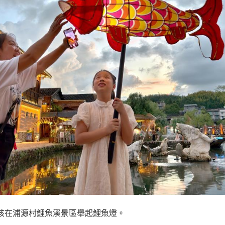
女孩在浦源村鯉魚溪景區舉起鯉魚燈。