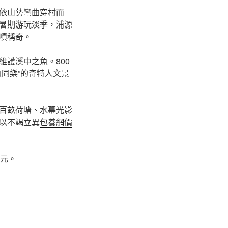
依山勢彎曲穿村而
暑期游玩淡季，浦源
嘖稱奇。
護溪中之魚。800
同樂”的奇特人文景
百畝荷塘、水幕光影
以不竭立異
包養網價
億元。