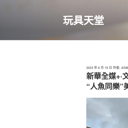
跳
至
玩具天堂
主
要
內
容
發
2024 年 8 月 19 日
作者:
ADM
佈
新華全媒+·
於
“人魚同樂”