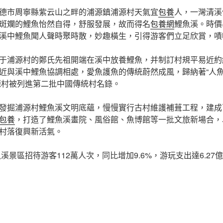
德市周寧縣紫云山之畔的浦源鎮浦源村天氣宜
包養
人，一灣清溪
斑斕的鯉魚怡然自得，舒服發展，故而得名
包養網
鯉魚溪。時價
溪中鯉魚聞人聲時聚時散，妙趣橫生，引得游客們立足欣賞，嘖
于浦源村的鄭氏先祖開端在溪中放養鯉魚，并制訂村規平易近約維
近與溪中鯉魚協調相處，愛魚護魚的傳統蔚然成風，歸納著“人魚
浦源村被列進第二批中國傳統村名錄。
發掘浦源村鯉魚溪文明底蘊，慢慢實行古村維護補葺工程，建成
包養
，打造了鯉魚溪畫院、風俗館、魚博館等一批文旅新場合，
村落復興新活氣。
溪景區招待游客112萬人次，同比增加9.6%，游玩支出達6.27