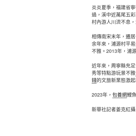
炎炎夏季，福建省寧
過，溪中近萬尾五彩
村內游人川流不息，
相傳南宋末年，遷居
余年來，浦源村平易
不雅。2013年，
近年來，周寧縣充足
秀等特點游玩景不雅
錢
的文旅新業態激起
2023年，
包養網
鯉魚
新華社記者姜克紅攝