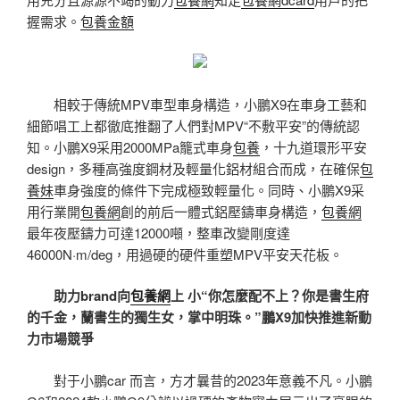
握需求。
包養金額
相較于傳統MPV車型車身構造，小鵬X9在車身工藝和
細節唱工上都徹底推翻了人們對MPV“不敷平安”的傳統認
知。小鵬X9采用2000MPa籠式車身
包養
，十九道環形平安
design，多種高強度鋼材及輕量化鋁材組合而成，在確保
包
養妹
車身強度的條件下完成極致輕量化。同時、小鵬X9采
用行業開
包養網
創的前后一體式鋁壓鑄車身構造，
包養網
最年夜壓鑄力可達12000噸，整車改變剛度達
46000N·m/deg，用過硬的硬件重塑MPV平安天花板。
助力brand向
包養網
上 小“你怎麼配不上？你是書生府
的千金，蘭書生的獨生女，掌中明珠。”鵬X9加快推進新動
力市場競爭
對于小鵬car 而言，方才曩昔的2023年意義不凡。小鵬