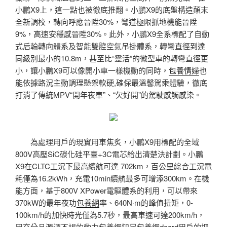
小鵬X9上，這一點也被徹底推翻。小鵬X9的底盤構造顛末
全新調校，轉向呼應晉陞30%，彎道極限抓地機能晉陞
9%，高速安穩感晉陞30%。此外，小鵬X9全系標配了自動
式后輪轉向體系及智能雙腔空氣吊掛體系，轉彎直徑到達
同級別最小的10.8m，甚至比“靈活”的微型車的轉彎直徑更
小，讓小鵬X9可以像開小車一樣機動的同時，
包養情婦
也
能依據路況主動調理懸架軟硬,確保最溫馨駕乘體驗，徹底
打消了傳統MPV“開年夜車”、“欠好開”的駕駛感觸感染。
為處理用戶的現實用車焦炙，小鵬X9用標配的全域
800V高壓SiC碳化硅平臺+3C電芯給出清楚決計劃。小鵬
X9在CLTC工況下最高續航可達 702km，百公里綜合工況電
耗僅為16.2kWh，充電10min續航最多可增添300km。在機
能方面，基于800V XPower電驅體系的利用，可以帶來
370kW的最年夜功
包養網
率、640N·m的峰值扭矩，0-
100km/h的加快時光僅為5.7秒，最高車速可達200km/h，
用充分且源源不竭的動力
包養網
知足
包養網dcard
用戶的把