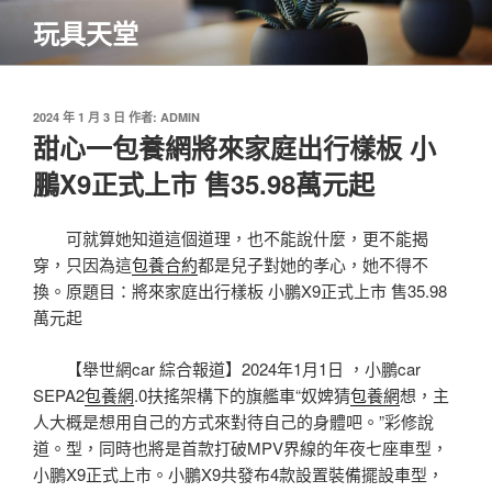
跳
玩具天堂
至
主
要
內
發
2024 年 1 月 3 日
作者:
ADMIN
佈
甜心一包養網將來家庭出行樣板 小
容
於
鵬X9正式上市 售35.98萬元起
可就算她知道這個道理，也不能說什麼，更不能揭
穿，只因為這
包養合約
都是兒子對她的孝心，她不得不
換。原題目：將來家庭出行樣板 小鵬X9正式上市 售35.98
萬元起
【舉世網car 綜合報道】2024年1月1日 ，小鵬car
SEPA2
包養網
.0扶搖架構下的旗艦車“奴婢猜
包養網
想，主
人大概是想用自己的方式來對待自己的身體吧。”彩修說
道。型，同時也將是首款打破MPV界線的年夜七座車型，
小鵬X9正式上市。小鵬X9共發布4款設置裝備擺設車型，