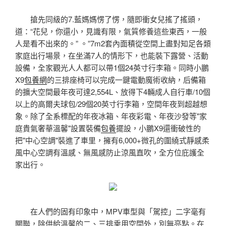
搶先同級的7.藍媽媽愣了愣，隨即衝女兒搖了搖頭，
道：“花兒，你還小，見識有限，氣質修養這些東西，一般
人是看不出來的。” 。”7m2套內面積從空間上盡對知足各類
家庭出行場景，在坐滿7人的情形下，也能裝下露營、活動
設備，全家觀光人人都可以帶1個24英寸行李箱。同時小鵬
X9
包養網
的三排座椅可以完成一鍵電動魔術收納，后備箱
的擴大空間最年夜可達2,554L、放得下4輛成人自行車/10個
以上的高爾夫球包/29個20英寸行李箱，空間年夜到超越想
象。除了全系標配的年夜冰箱、年夜彩電、年夜沙發等"家
庭貴氣奢華溫馨"設置裝備
包養
擺設，小鵬X9還衝破性的
把"中心空調"裝進了車里，擁有6,000+微孔的圍繞式靜感柔
風中心空調有溫感、無風感防止涼風直吹，全方位庇護全
家出行。
在人們的固有印象中，MPV車型與「駕控」二字毫有
關聯，除供給溫馨的二、三排乘用空間外，別無亮點。在