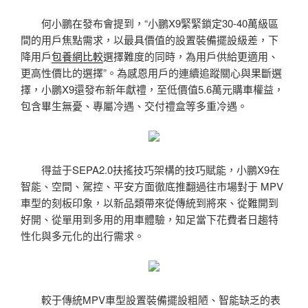
何小鵬在發布會提到，“小鵬X9緊緊鎖定30-40萬級區
間的用戶焦點需求，以最具價值的設置裝備擺設級差，下
降用戶
包養網比較
選擇難度的同時，為用戶供給更適用、
更高性價比的選擇”。為感恩用戶的連續追蹤關心與果斷選
擇，小鵬X9還發布新年獻禮，至低價值5.6萬元購車權益，
包含畢生無憂、專屬冷遇、交付禮盒等多重冷遇。
得益于SEPA2.0扶搖技巧架構的技巧賦能，小鵬X9在
智能、空間、駕控、平安方面徹底推翻過往市場對于 MPV
車型的刻板印象，以新品類帶來從傳統到將來、從難開到
好開、從單用到多用的用車體驗，知足當下花費者日趨特
性化與多元化的出行需求。
較于傳統MPV車型設置裝備擺設粗陋、智能缺乏的表