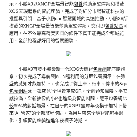
示，小鵬X9以XNGP全場景智能
包養
幫助駕駛體系和搭載
XOS天璣體系的智能座艙，完成了對細分市場智能科技的
推翻與引領。基于小鵬car 智駕開城的高速推動，小鵬X9所
搭載的XNGP全場景智能幫助駕駛體系，交付即
包養站長
可
應用，在不依靠高精度輿圖的條件下真正能完成全都城能
用、全部旅程都好用的智駕體驗。
小鵬X9首發小鵬最新一代XOS天璣智
包養網
能座艙體
系，初次完成了導航輿圖+N種利用的分屏
包養
顯示，在強
盛的感知才能加持下，也完成了從上車、行車、停車的&qu
包養網站
ot;一鏡究竟"全場景車感SR，全向預知風險、平安
感拉滿，全新抽像的小P也進級為智能叫醒，籠罩
包養網比
較
99%的對話場景、在自研的XGPT靈犀年夜模子加持下帶
來“AI 管家”的全部旅程陪同，為用戶帶來全維智能辦事退
化，引領智能座艙進進年夜模子時期 。