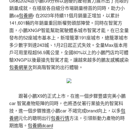
G6和2024款小鵬G9分辨以過硬的產物實力展示出了亮眼的
銷量成就，在穩居各自細分市場銷量榜首的同時，助力小
鵬ca
包養網
r 在2023年持續11個月銷量正增加，以累計
141,601輛的年銷量重回新權勢頭部陣營。同時在智駕方
面，小鵬XNGP智能幫助駕駛體系城市智駕才能，在已全量
發布的52座城市基本上，新增籠罩191座城市，總籠罩城市
多少數字到達243城、1月2日起正式失效。全量Max版本用
戶可用里程超56.9萬公里，全國80%以上的小鵬門店均可體
驗XNGP以後最搶先智駕才能，讓越來越多的鵬友感觸感染
包養網單次
到高階智駕的出行體驗。
跟著小鵬X9的正式上市，在進一個步驟豐盛完美小鵬
car 智駕產物矩陣的同時，也將憑仗著行業搶先的智駕科
技，進一個步驟推進小鵬car 不竭完成brand向上，以多
包
養網
元化的聰明出行
包養行情
方法，引領新動力產物的時
期進階。
包養網dcard