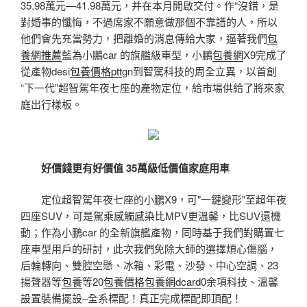
35.98萬元—41.98萬元，并在本月開啟交付。作“沒錯，是
對婚事的懺悔，不過席家不願意做那個不靠譜的人，所以
他們會先充當勢力，把離婚的消息傳給大家，逼著我們
包
養網推薦
藍為小鵬car 的旗艦級車型，小鵬
包養網
X9完成了
從產物desi
包養價格ptt
gn到智駕科技的周全立異，以首創
“下一代”超智駕年夜七座的產物定位，給市場供給了將來家
庭出行樣板。
好價錢更有好價值 35萬級低價值家庭用車
定位超智駕年夜七座的小鵬X9，可"一鍵變形"至超年夜
四座SUV，可是駕乘感觸感染比MPV更溫馨，比SUV還機
動；作為小鵬car 的全新旗艦產物，同時基于我們對購置七
座車型用戶的研討，此次我們免除大師的選擇煩心傷腦，
后輪轉向、雙腔空懸、冰箱、彩電、沙發、中心空調、23
揚聲器等
包養
等20
包養價格
包養網dcard
0余項科技、溫馨
設置裝備擺設–全系標配！真正完成標配即頂配！