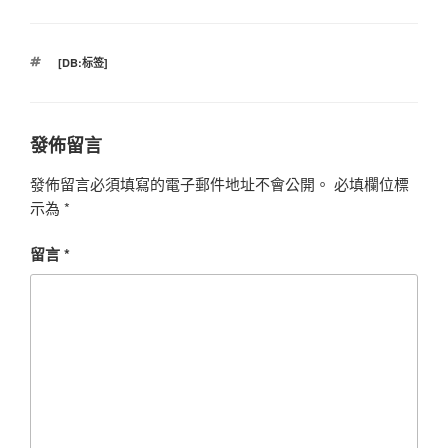
標
[DB:标签]
籤
發佈留言
發佈留言必須填寫的電子郵件地址不會公開。
必填欄位標
示為
*
留言
*