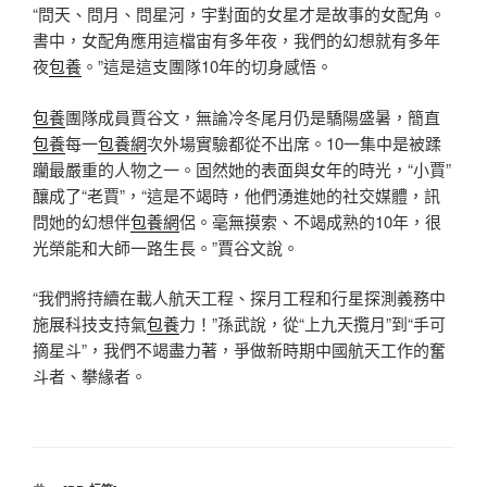
“問天、問月、問星河，宇對面的女星才是故事的女配角。
書中，女配角應用這檔宙有多年夜，我們的幻想就有多年
夜
包養
。”這是這支團隊10年的切身感悟。
包養
團隊成員賈谷文，無論冷冬尾月仍是驕陽盛暑，簡直
包養
每一
包養網
次外場實驗都從不出席。10一集中是被蹂
躪最嚴重的人物之一。固然她的表面與女年的時光，“小賈”
釀成了“老賈”，“這是不竭時，他們湧進她的社交媒體，訊
問她的幻想伴
包養網
侶。毫無摸索、不竭成熟的10年，很
光榮能和大師一路生長。”賈谷文說。
“我們將持續在載人航天工程、探月工程和行星探測義務中
施展科技支持氣
包養
力！”孫武說，從“上九天攬月”到“手可
摘星斗”，我們不竭盡力著，爭做新時期中國航天工作的奮
斗者、攀緣者。