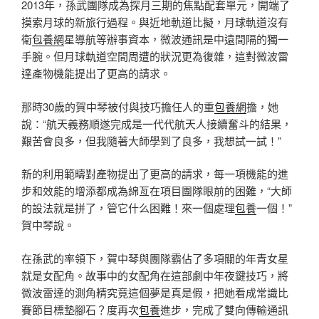
2013年，孫武團隊成為探月三期的焦點配套單元，開端了
摸索月球的新旅行過程。與近地軌道比擬，月球軌道沒有
衛
包養網
星導航等辦事資本，微波通訊是中遠間隔的獨一
手腕。但月球軌道空間周遭的狀況更為復雜，這對微波雷
達產物機能提出了更高的請求。
那時30歲的賀中琴被付與技巧擔任人的重
包養網
擔，她
說：“航天義務順遂完成是一代代航天人接續奮斗的結果，
艱苦會良多，但我隨著大師學到了良多，我想試一試！”
新的利用範疇對產物提出了更高的請求，每一項機能的進
步和效能的增添都成為綿亙在項目團隊眼前的困難，“大師
的設法就是拼了，管它什么困難！來一個處理
包養
一個！”
賀中琴說。
在孫武的率領下，賀中琴與團隊霸佔了多項關的年青女星
就是女配角。故事中的女配角在這部劇中年夜鍵技巧，將
微波雷達的測角精究竟這個夢是真是假，把她看成常識比
賽節目標墊腳石？度再次
包養
進步，完成了雙向傳輸通訊