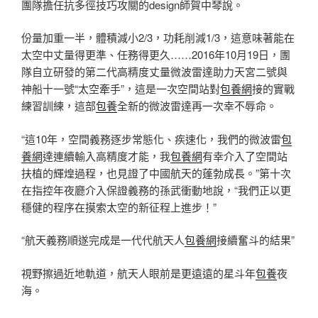
團隊擔任抗多徑技巧攻關的design師賀中琴說。
份量加重一半，體積減小2/3，功耗削減1/3，這意味著能在
太空中丈量得更準、任務得更久……2016年10月19日，團
隊自立研發的第二代高精度丈量微波雷達助力天宮二號與
神船十一號“太空牽手”，這是一次空間站對
包養網
接的實戰
練習訓練，這部
包養
全新的微波雷達再一次幸不辱命。
“這10年，空間義務逐步常態化、疾速化，我們的微波雷
包
養網
達連續輸入高精度才能，我
包養網
有幸介入了空間站
扶植的輝煌過程，也見證了中國航天的蓬勃成長。”第十次
在指控年夜廳介入保證義務的孫武衝動地說，“我們正以更
穩健的程序在摸索太空的新征程上進步！”
“航天義務順遂完成是一代代航天人
包養網
接續奮斗的結果”
視野擦過近地軌道，航天人眼前是更遠遠的星斗年
包養
夜
海。