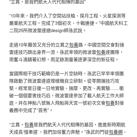
“立異，是我們航天人代代相傳的基因”
“10年來，我們介入了空間站扶植、探月工程、火星探測等
嚴重航天工程，完成了3個初次、十戰連捷。”中國航天科工
二院25所微波雷達總design師孫武說。
走過10年艱苦又充分的立異之
包養
路，中國空間交會對接
雷達技巧躋出身界一流，孫武率領的微波雷
包養
達團隊，
用奮斗澆鑄著幻想，用足跡測量著逐夢深空的新征程。
當國際相干技巧範疇仍是一片空缺時，孫武已早早率領團
隊啟動了微波雷達道理樣機自立研制。從零開端技巧攻
堅，經常是日復一日地實驗、揣摩、更改、再實驗……衝
破一個個要害技巧后，微波雷達參加了載人航天工作大師
庭，并在神船八號無人飛船與天宮一號初次交會
包養
對接
義務中完成了“首秀”。
“立異，
包養
是我們航天人代代相傳的基因，進進新時期航
天成長‘慢車道’，我們加倍奮力奔馳。”孫武的門徒
包養網
、