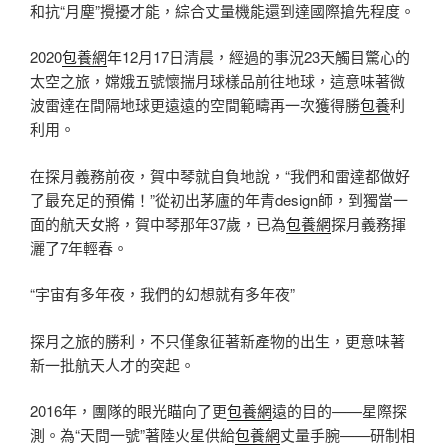
和抗“月塵”攪擾才能，綜合丈量機能還到達國際搶先程度。
2020
包養網
年12月17日清晨，經過的事況23天觸目驚心的
太空之旅，嫦娥五號懷揣月球樣品前往地球，這意味著微
波雷達在間隔地球更遠遠的空間範疇再一次獲得勝
包養
利
利用。
在探月義務前夜，賀中琴就自負地說，“我們和雷達都做好
了最充足的預備！”從初出茅廬的年青design師，到獨當一
面的航天女將，賀中琴那年37歲，已為
包養網
探月義務揮
灑了7年輕春。
“宇宙有多年夜，我們的幻想就有多年夜”
探月之旅的勝利，不只僅象征著新產物的出生，更意味著
新一批航天人才的突起。
2016年，團隊的眼光瞄向了更
包養網
遠的目的——星際探
測。為“天問一號”著陸火星供給
包養網
丈量手腕——研制相