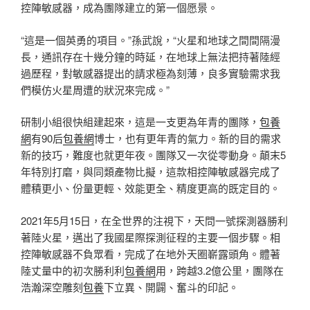
控陣敏感器，成為團隊建立的第一個愿景。
“這是一個英勇的項目。”孫武說，“火星和地球之間間隔漫
長，通訊存在十幾分鐘的時延，在地球上無法把持著陸經
過歷程，對敏感器提出的請求極為刻薄，良多實驗需求我
們模仿火星周遭的狀況來完成。”
研制小組很快組建起來，這是一支更為年青的團隊，
包養
網
有90后
包養網
博士，也有更年青的氣力。新的目的需求
新的技巧，難度也就更年夜。團隊又一次從零動身。顛末5
年特別打磨，與同類產物比擬，這款相控陣敏感器完成了
體積更小、份量更輕、效能更全、精度更高的既定目的。
2021年5月15日，在全世界的注視下，天問一號探測器勝利
著陸火星，邁出了我國星際探測征程的主要一個步驟。相
控陣敏感器不負眾看，完成了在地外天圈嶄露頭角。體著
陸丈量中的初次勝利利
包養網
用，跨越3.2億公里，團隊在
浩瀚深空雕刻
包養
下立異、開闢、奮斗的印記。