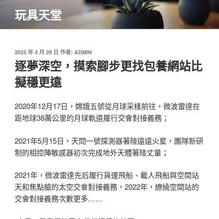
跳
玩具天堂
至
主
要
內
發
2025 年 4 月 29 日
作者:
ADMIN
佈
逐夢深空，摸索腳步更找包養網站比
容
於
擬穩更遠
2020年12月17日，嫦娥五號從月球采樣前往，微波雷達在
距地球38萬公里的月球軌道履行交會對接義務；
2021年5月15日，天問一號探測器著陸遠遠火星，團隊新研
制的相控陣敏感器初次完成地外天體著陸丈量；
2021年，微波雷達先后履行貨運飛船、載人飛船與空間站
天和焦點艙的太空交會對接義務，2022年，繚繞空間站的
交會對接義務次數更多……