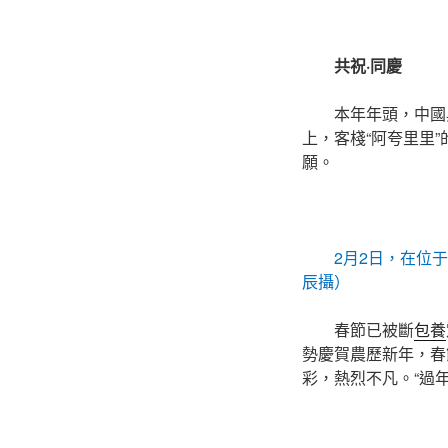
共祝·同慶
本年年頭，中國
上，客棧“阿夸里里
願。
2月2日，在位
辰攝）
春節已被斷
包養
勢慶賀農歷新年，春
彩，熱烈不凡。“過