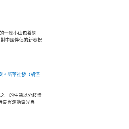
的一座小山
包養網
了對中國伴侶的新春祝
請安。新華社發（胡涇
分之一的生齒以分歧情
春慶賀運動奇光異