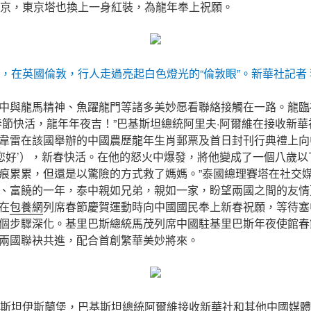
本)東京，東京塔也換上一身紅裝，為龍年奉上祝願。
日，在英國倫敦，行人走過亮起白色燈光的“倫敦眼”。
新華社記者 
中與龍馬精神、魚躍龍門等諸多美妙愿看聯絡接觸在一路。龍臨
春節快活，龍年年夜吉！”巴基斯坦總統阿里夫·阿爾維在接收新
韋雷在該國舉辦的中國農歷龍年生肖郵票及首日封刊行典禮上向
‘您好’），新春快活。在他的怒火中爆發，將他變成了一個八歲
痕累累，但還是以驚險的方式救了媽媽。”泰國總理賽塔在社交
、富饒的一年，泰中親如兄弟，親如一家，盼望兩國之間的友情
在
包養網
列席春節慶賀運動時向中國國民奉上新春祝願，等待塞中
個步驟深化。基里巴斯總統馬茂列席中國駐基里巴斯年夜使館春
兩國聯袂共進，配合首創繁華美妙將來。
基斯坦伊斯蘭堡，巴基斯坦總統阿爾維接收新華社和其他中國媒