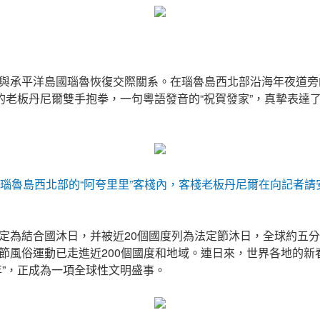
與承平洋島國瑙魯恢復交際關系。在瑙魯島西北部沿海年夜道旁
”的老板丹尼爾雙手抱拳，一句粵語發音的“祝賀發家”，真摯表達
于瑙魯島西北部的“阿夸里里”客棧內，客棧老板丹尼爾在向記者
定為結合國沐日，并被近20個國度列為法定節沐日，全球約五
節風俗運動已走進近200個國度和地域。連日來，世界各地的新
年”，正成為一項全球性文明盛事。