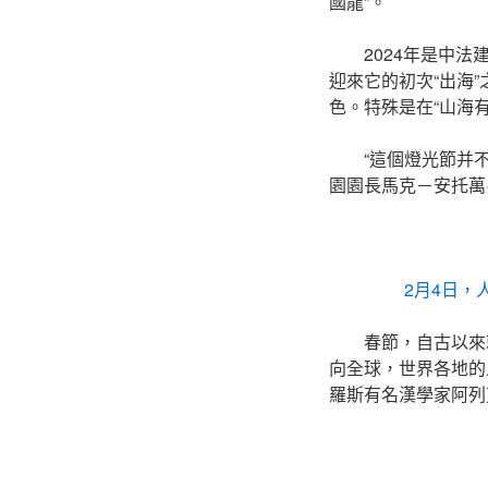
國龍”。
2024年是中
迎來它的初次“出海
色。特殊是在“山海
“這個燈光節并
園園長馬克－安托萬
2月4日
春節，自古以來
向全球，世界各地的
羅斯有名漢學家阿列