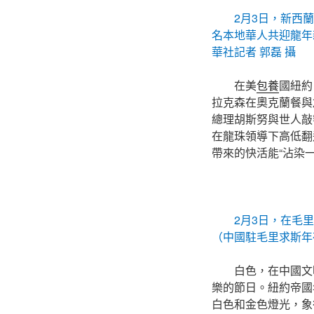
2月3日，新西
名本地華人共迎龍年
華社記者 郭磊 攝
在美
包養
國紐約
拉克森在奧克蘭餐與
總理胡斯努與世人敲
在龍珠領導下高低翻
帶來的快活能“沾染一
2月3日，在毛
（中國駐毛里求斯年
白色，在中國文
樂的節日。紐約帝國
白色和金色燈光，象