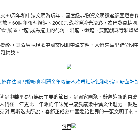
法建交60周年和中法文明游玩年，國度級非物資文明遺產豫園燈會
”之旅。60個年夜型燈組、2000余盞彩燈流光溢彩，為巴黎風情
有靈”展區，“龍”成為這里的配角，飛龍、盤龍、雙龍戲珠等彩燈
不簡略，其背后表現著中國文明和中漢文明，人們來這里能發明中
·雅梅說。
，人們在法國巴黎噴鼻榭麗舍年夜街不雅看舞龍舞獅扮演。
新華社記
就是中華平易近族最主要的節日，是闔家團聚、辭舊迎新的喜慶
人們在一年更比一年濃的年味兒中感觸感染中漢文化魅力，促進
克謝·馬斯洛夫所說，春節正成為中國遞給世界的一張文明手刺
包養