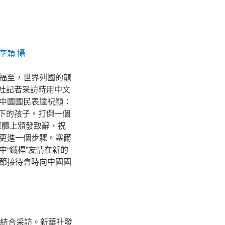
李穎 攝
福至，世界列國的龍
華社記者采訪時用中文
中國國民表達祝願：
以下的孩子。打倒一個
媒體上頒發致辭，祝
更進一個步驟。塞爾
“鐵桿”友情在新的
節接待會時向中國國
體結合采訪。新華社發