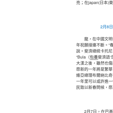
亮；在japan(日
2月8
龍，在中國文明
年祝願接連不斷。“
說。斐濟總統卡托尼
“Bula（
包養
斐濟語
大漢之後，雖然也傷
愿新的一年將是繁華
維亞總理布爾納比奇
一年里可以或許進一
民致以新春問候，愿
2月7日，在巴