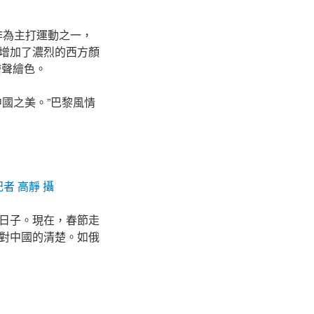
作為主打運動之一，
園增加了濃烈的西方顏
繪聲繪色。
國之美。”巴黎風情
者 高靜 攝
日子。現在，春節走
對中國的清楚。如俄
。