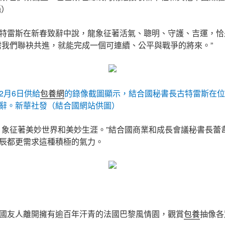
攝）
特雷斯在新春致辭中說，龍象征著活氣、聰明、守護、吉運，恰
需我們聯袂共進，就能完成一個可連續、公平與戰爭的將來。”
2月6日供給
包養網
的錄像截圖顯示，結合國秘書長古特雷斯在位
辭。新華社發（結合國網站供圖）
，象征著美妙世界和美妙生涯。”結合國商業和成長會議秘書長蕾
辰都更需求這種積極的氣力。
國友人離開擁有逾百年汗青的法國巴黎風情園，觀賞
包養
抽像各