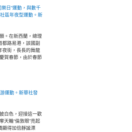
同樂日”運動，與數千
人社區年夜型運動。
新
願。在新西蘭，總理
首都路易港，該國副
年夜街，長長的舞龍
慶賀春節，由於春節
巡游運動。新華社發
披白色，迎接這一歡
天輪“倫敦眼”亮起
橋顯得加倍靜謐漂