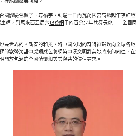
，祥龍龘龘展新篇。
合國體驗包餃子、寫福字，到瑞士日內瓦萬國宮高懸起年夜紅燈
熠生輝，到馬來西亞馬六
包養網
甲的百余少年共舞長龍……全國
也是世界的。新春的和風，將中國文明的奇特神韻吹向全球各地
獅的歡聲笑語中感觸感
包養網
染中漢文明對美妙將來的向往，在
明開放包涵的全國情懷和美美與共的價值尋求。