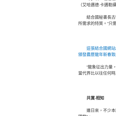
（艾哈邁德·卡邁勒
結合國秘書長古
所需求的特質。“只
這張結合國網站
頒發農歷龍年新春致
“龍象征出力量
當代界比以往任何時
共賞·相知
連日來，不少本