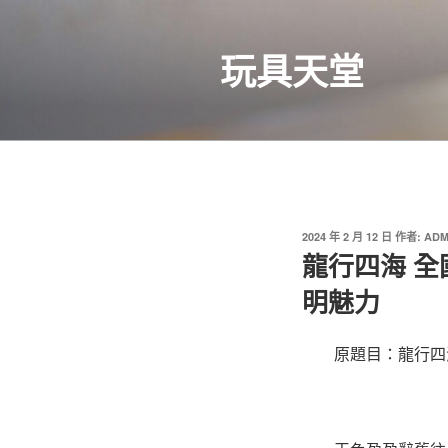
跳
至
玩具天堂
主
要
內
容
發
2024 年 2 月 12 日
作者:
ADM
佈
龍行四海 
於
明魅力
原題目：龍行四