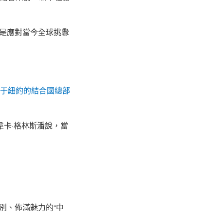
是應對當今全球挑釁
于紐約的結合國總部
韋卡·格林斯潘說，當
別、佈滿魅力的“中