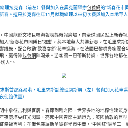
蘭總理拉克森（前左）餐與加入在奧克蘭舉辦
包養網
的“新春花市
新春。這是拉克森往年11月就職總理以來初次餐與加入本地華
，中國龍形文物巨幅海報表態時報廣場，向全球國民獻上新春祝
加入“新春花市同樂日”運動，與本地華人共迎新春。在毛里求斯
響鑼鼓，配合啟動“歡喜春節”花車巡游。在法國巴黎噴鼻榭麗舍
飛，贏得陣
包養網
陣喝采。游客讓－巴蒂斯特說，世界各地都在
切人”。
里求斯首都路易港，毛里求斯副總理胡斯努（左）餐與加入花車
夜使館供圖）
明中象征吉利與喜慶。春節到臨之際，世界多地的地標性建筑身
年夜廈塔尖紅光閃耀，亮起中國春節主題燈光；英國倫敦的巨型摩
征幸福吉利；在俄
包養
羅斯圣彼得堡市中間，“中國紅”讓圣三一