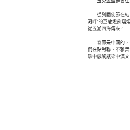
玉兔盈盈辭舊往
從列國使節在結
河畔”的巨龍燈飾熠
從五湖四海傳來。
春節是中國的，
們在貼對聯、不雅舞
驗中感觸感染中漢文