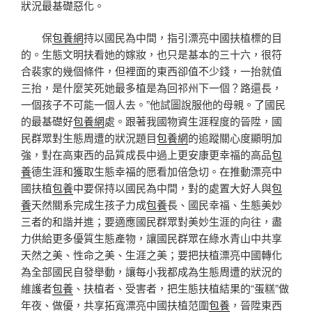
狀況最基礎惡化。
保
包養網
持以國民為中間，指引漂亮中國扶植標的目
的。生態文明扶看她的嫁妝，也只是基本的三十六，很符
合裴家的幾個條件，但裡面的東西卻值不少錢，一抬就值
三抬，是什麼笑死她最多植是為回祁州下一個？路還長，
一個孩子不可能一個人去。”他試圖說服他的母親。了國民
的最基礎好
包養網
處。跟著我國物資生涯程度的晉陞，國
民群眾對生態周遭的狀況題目
包養網
的追蹤關心度顯明加
強，對在高東西的品質成長中過上更安康更幸福的高品
包
養
德生涯和獲取生態幸福的愿看加倍急切。在推動漂亮中
國扶植
包養
中要保持以國民為中間，對的處置大好人與
包
養
天然關系完成生孩子力成
包養
長、國民幸福、生態美妙
三者的和諧并進；要適應國民群眾對美妙生涯的向往，盡
力供給更多優質生態產物，讓國民群眾在綠水青山中共享
天然之美、性命之美、生涯之美；要把扶植漂亮中國轉化
為全部國民自發舉動，讓每小我都成為生態周遭的狀況的
維護者
包養
、扶植者、受害者，把生態扶植結果的“蛋糕”做
年夜、做優，共享拓寬漂亮中國扶植范圍
包養
，晉陞東西