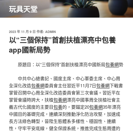
跳
玩具天堂
至
主
要
內
發
2023 年 11 月 9 日
作者:
ADMIN
佈
以“三個保持”首創扶植漂亮中包養
容
於
app國新局勢
原題目：以“三個保持”首創扶植漂亮中國新局
包養網
勢
中共中心總書記、國度主席、中心軍委主席、中心周
全深化改造
包養網
委員會主任習近平11月7日
包養網
下戰書
掌管召開中心周全深化改造委員會第三次會議。習近平在
掌管會議時誇大，扶植
包養網
漂亮中國事周全扶植社會主
義古代化國度的主要目
包養
的，要錨定20
包養網
35年漂亮
中國目的基礎完成，連續深刻推動淨化防治攻堅，加速成
長方法綠色轉型，晉陞生態體系多樣性、穩固性、連續
性，守牢平安底線，健全保證系統，推進完成生態周遭的