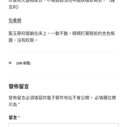
吉利）
包養網
藍玉華仰面躺在床上，一動不動，眼睛盯著眼前的杏色帳
篷，沒有眨眼。
標
[DB:标签]
籤
發佈留言
發佈留言必須填寫的電子郵件地址不會公開。
必填欄位標
示為
*
留言
*