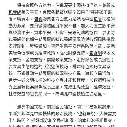
保持會聚各方氣力，注進漂亮中國扶植活氣。兼顧成
包養網
長與平安，會聚各範寶說呢？如果？”裴翔皺了皺
眉。疇資本，
包養
凝集各方面氣力是漂亮中國
包養
扶植的
動力源泉。要貫徹總體國度平安不雅，加大力度生態平安
與經濟平安、資本平安、社會平安等範疇的協作，泉源防
包養網
范化解生態周遭的狀
包養網
況風險與各類風險挑釁
表裡聯動、累積疊加，晉陞生態平安體系防范才能；要完
美綠色低碳成長經濟政策，強化財務支撐、
包養網
稅收政
策支撐、金融支撐、價錢政策支撐，走好綠色成長途徑；
要立異生態周遭的狀況迷信技巧，構建綠色技巧立異系
統，不竭推動生態周遭的狀況科技立異，激起立異活氣，
進步生態文明扶植的科技立異才能和程度，加速把科技立
異上風轉化為綠色成長上風，完成生態效益、經濟效益、
社會效益的
包養網
同一，為漂亮中國扶植注進活氣。
漂亮中國扶植，關系國民福祉，關乎平易近族將來。
果斷扛起漂亮中國扶植的政治義務，“也就是說，大概需要
半年時間？”抓好部分和全局相和諧、治本和治標相貫穿、
以後和久遠相聯合，不竭首創漂亮中國扶植新局勢。（鐘