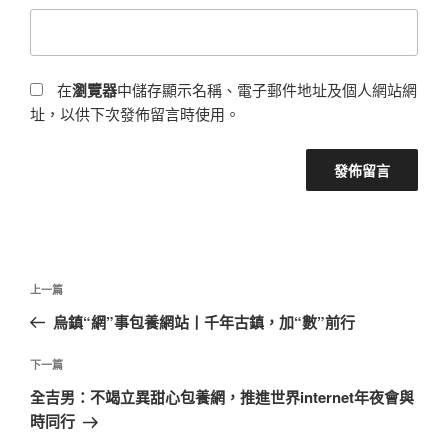
在
瀏覽器
中儲存顯示名稱、電子郵件地址及個人網站網
址，以供下次發佈留言時使用。
文
上
上一篇
章
一
烏鎮“網”事包養網站丨千年古鎮，加“數”前行
導
篇
覽
文
下
下一篇
章
一
全吉男：不竭立異甜心包養網，推進世界internet年夜會與
篇
時同行
文