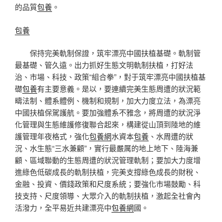
的品質
包養
。
包養
保持完美軌制保證，筑牢漂亮中國扶植基礎。軌制管
最基礎、管久遠。出力抓好生態文明軌制扶植，打好法
治、市場、科技、政策“組合拳”，對于筑牢漂亮中國扶植基
礎
包養
有主要意義。是以，要連續完美生態周遭的狀況範
疇法制、體系體例、機制和規制，加大力度立法，為漂亮
中國扶植保駕護航。要加強體系不雅念，將周遭的狀況淨
化管理與生態維護修復聯合起來，構建從山頂到陸地的維
護管理年夜格式，強化
包養網
水資本
包養
、水周遭的狀
況、水生態“三水兼顧”，實行最嚴厲的地上地下、陸海兼
顧、區域聯動的生態周遭的狀況管理軌制；要加大力度增
進綠色低碳成長的軌制扶植，完美支撐綠色成長的財稅、
金融、投資、價錢政策和尺度系統；要強化市場鼓勵、科
技支持、尺度領導、大眾介入的軌制扶植，激起全社會內
活潑力，全平易近共建漂亮中
包養網
國。