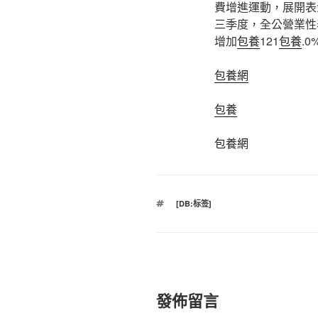
費增進運動，展開表
三季度，全公營業性表
增加
包養
121
包養
.0
包養網
包養
包養網
標
[DB:标签]
籤
發佈留言