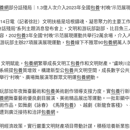
養網
部分話殘局｜1.3億人次介入2023年全國
包養
“村晚”示范展
月14日電（記者徐壯）文明扶植是培根鑄魂、凝思聚力的主要工
部分話殘局”系列主題消息發布會上，文明和游玩部副部、比目魚
，202
包養
3年全國“村晚”示范展現運動共舉行2萬余場，介入人
和游玩部主辦27項展演展現運動，
包養
線下不雅眾90
包養網
萬人
、文明賦能，
包養網
繁華成長文明工
包養
作和文明財產。”盧映川
系統提
包養
質增效，構建新型公
包養
共文明空間，成長數字公共
舉行“村晚”、廣場舞展演等群眾文明運
包養網
動。
玩部加年夜舞臺藝術和
包養
美術創作領導支撐力度，實
包養
行新
養網
舞臺藝術優良劇目展演、美術精品展出等運動。一批彰顯中
術作品，如舞劇《詠春》《馬隊
包養
》、越劇《新龍食客棧》、
遭到廣泛接待和洽評
包養網
。
明經濟政策，實行嚴重文明財產項目帶動計謀，積極培養新業態