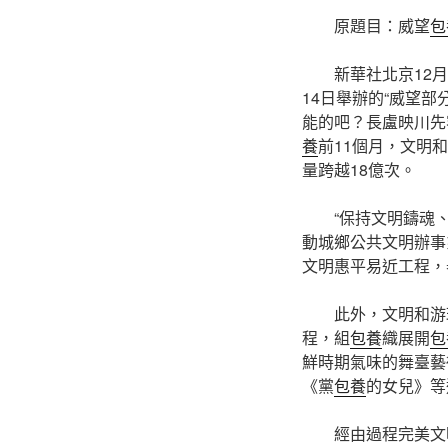
原題目：威望
包
新華社北京12
14日舉辦的“威望
能的吧？長盧映川先容
養
前11個月，文明
量跨越18億次。
“保持文明鑄魂
動城鄉公共文明辦事
文明惠平易近工程，
此外，文明和游
程，組
包養
織展開
包
鮮時期氣味的舞臺藝
《黨
包養
的女兒》等
經由過程完美文