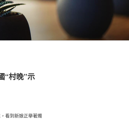
國“村晚”示
來，看到新娘正舉著燭