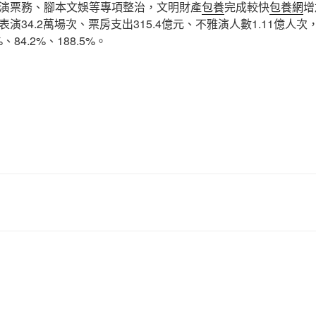
演票務、腳本文娛等專項整治，文明財產
包養
完成較快
包養網
增
演34.2萬場次、票房支出315.4億元、不雅演人數1.11億人次
%、84.2%、188.5%。