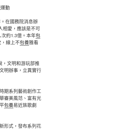
現運動
作。在國務院消息辦
三人相愛，應該是不可
次約1.3億。本年
包
次，線上不
包養
雅看
說，文明和游玩部推
文明辦事，立異實行
時期系列藝術創作工
華審美風范、富有光
平
包養
易近族歌劇
新形式，發布系列花