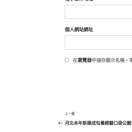
個人網站網址
在
瀏覽器
中儲存顯示名稱、
文
上
上一篇
章
一
河北本年新建成包養經驗口袋公園1
篇