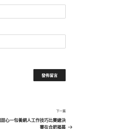
下
下一篇
一
個甜心一包養網人工作技巧比賽總決
篇
賽在合肥揭幕