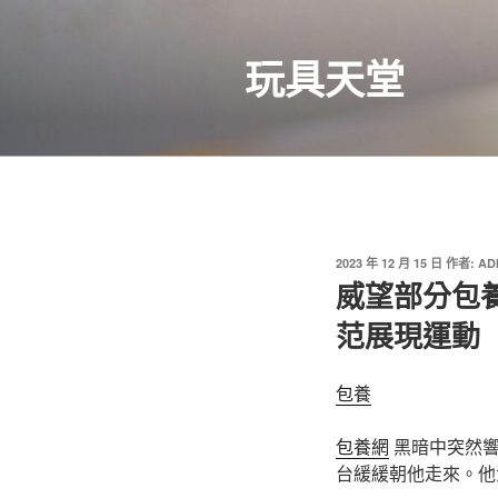
跳
至
玩具天堂
主
要
內
容
發
2023 年 12 月 15 日
作者:
AD
佈
威望部分包養
於
范展現運動
包養
包養網
黑暗中突然響
台緩緩朝他走來。他